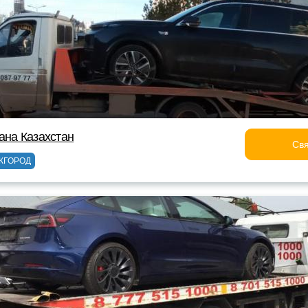
ана Казахстан
Свя
ЖГОРОД