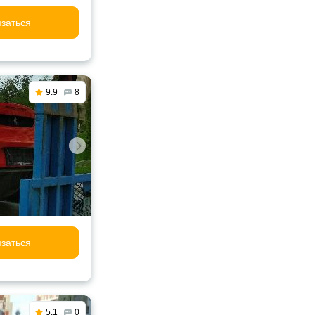
заться
9.9
8
заться
5.1
0