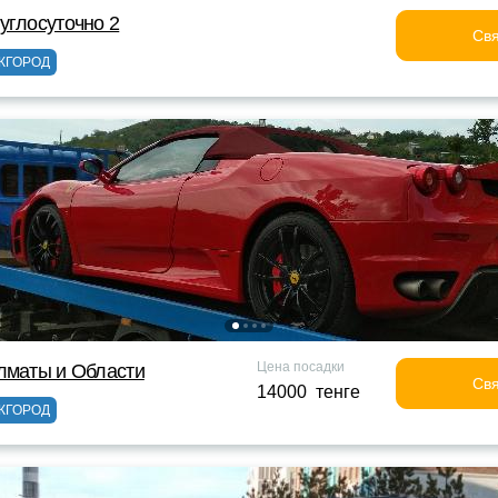
углосуточно 2
Свя
ЖГОРОД
Цена посадки
лматы и Области
Свя
14000 тенге
ЖГОРОД