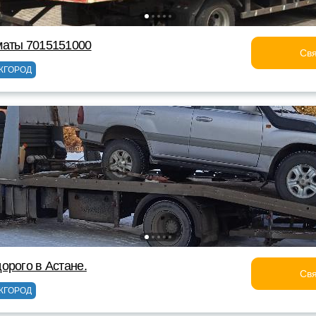
маты 7015151000
Свя
ЖГОРОД
орого в Астане.
Свя
ЖГОРОД