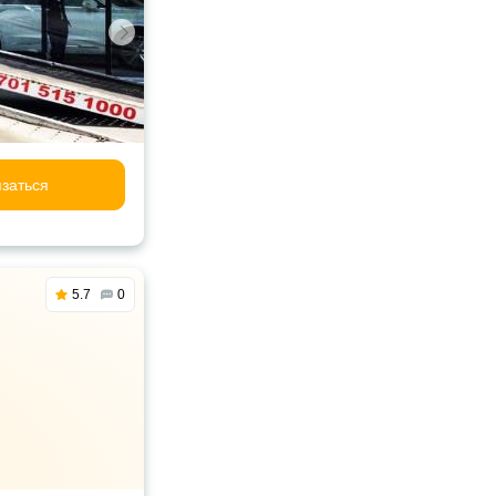
заться
5.7
0