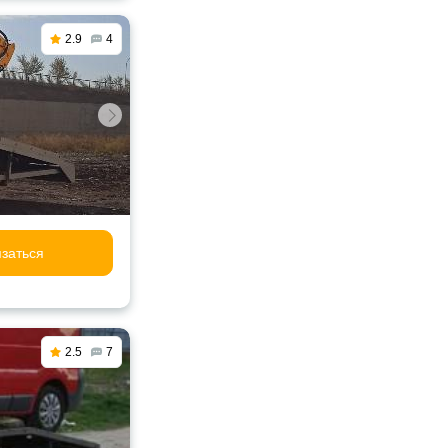
2.9
4
заться
2.5
7