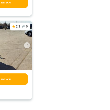
заться
2.3
0
заться