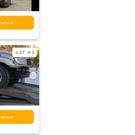
заться
2.7
1
заться