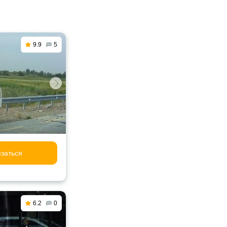
9.9
5
заться
6.2
0