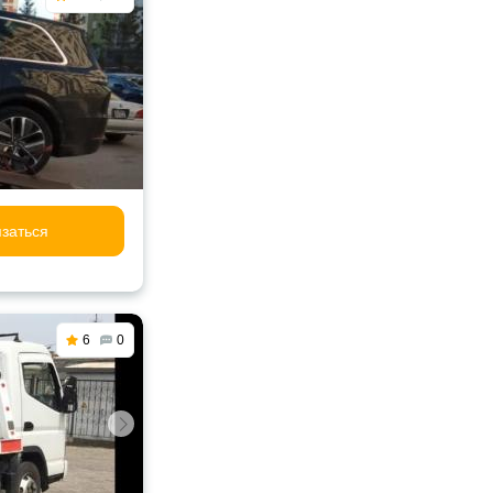
заться
6
0