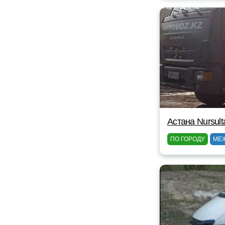
Астана Nursult
ПО ГОРОДУ
МЕ