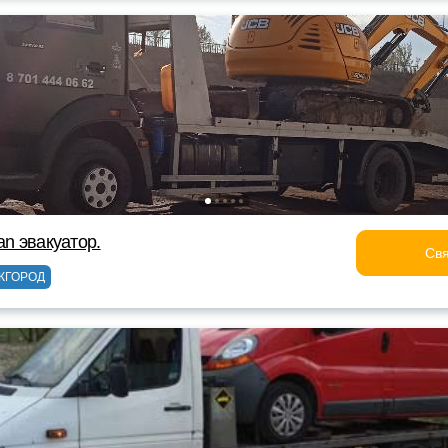
an эвакуатор.
Свя
ЖГОРОД