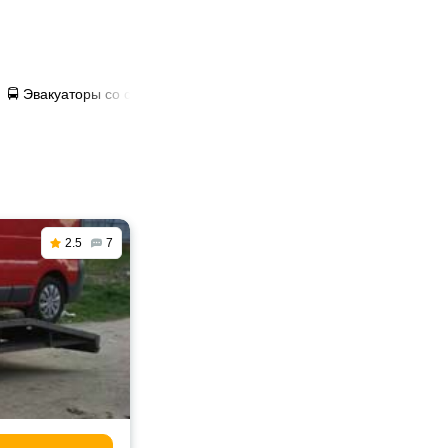
🚍 Эвакуаторы со сдвижной платформой в Рудном
2.5
7