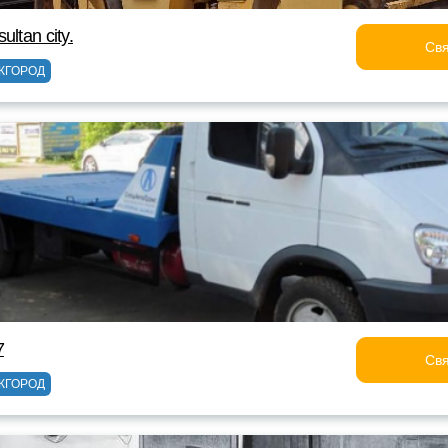
ltan city.
Свя
ЖГОРОД
7
Свя
ЖГОРОД