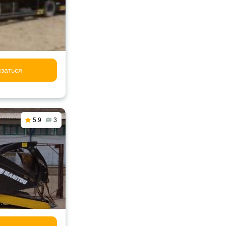
заться
5.9
3