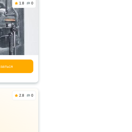
1.8
0
заться
2.8
0