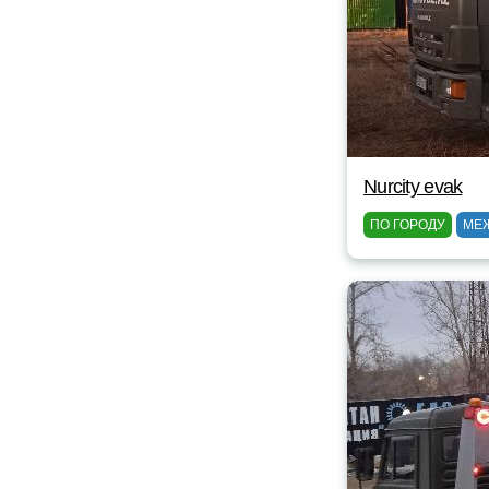
Nurcity evak
ПО ГОРОДУ
МЕ