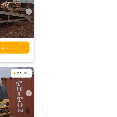
заться
2.4
0