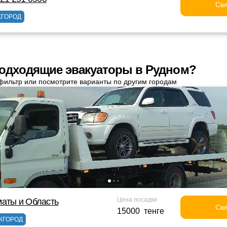
Свя
ГОРОД
одходящие эвакуаторы в Рудном?
фильтр или посмотрите варианты по другим городам
Цена посадки
маты и Область
Свя
15000 тенге
ЖГОРОД