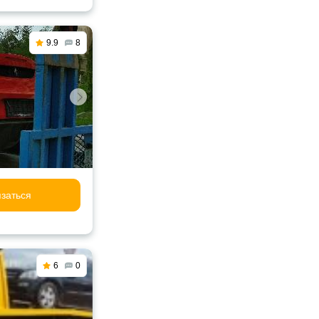
9.9
8
заться
6
0