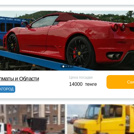
Цена посадки
лматы и Области
Свя
14000 тенге
ЖГОРОД