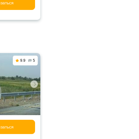
заться
9.9
5
заться