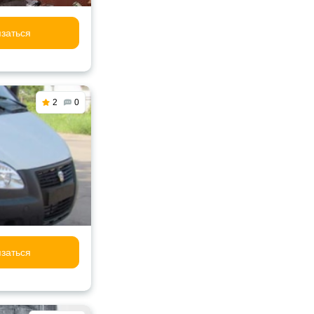
заться
2
0
заться