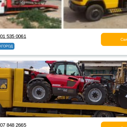
701 535 0061
Свя
ЖГОРОД
707 848 2665