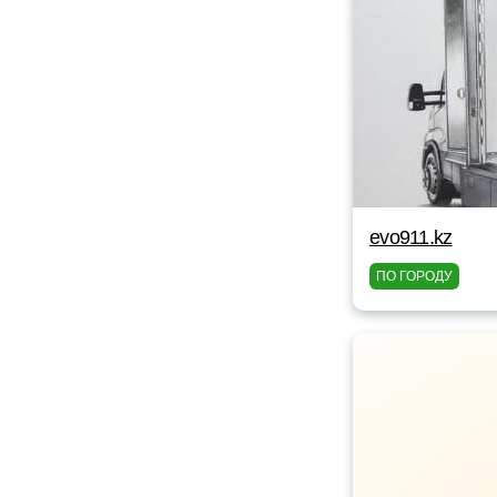
evo911.kz
ПО ГОРОДУ