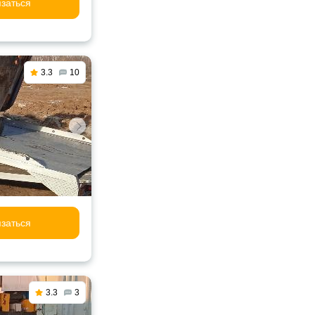
заться
3.3
10
заться
3.3
3