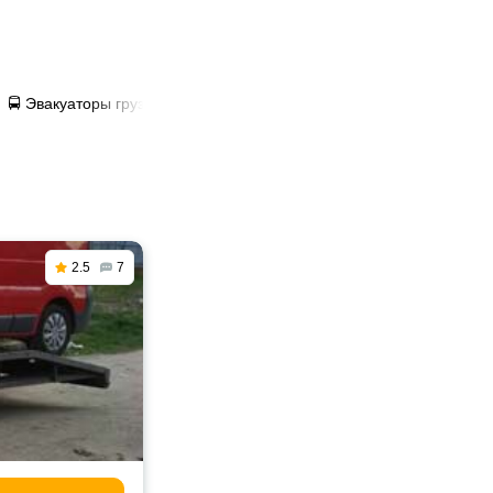
🚍 Эвакуаторы грузовые в Рудном
2.5
7