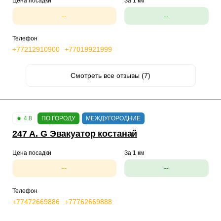
Цена посадки
За 1 км
--
--
Телефон
+77212910900
+77019921999
Смотреть все отзывы (7)
4.8
ПО ГОРОДУ
МЕЖДУГОРОДНИЕ
247 A. G Эвакуатор костанай
Цена посадки
За 1 км
--
--
Телефон
+77472669886
+77762669888