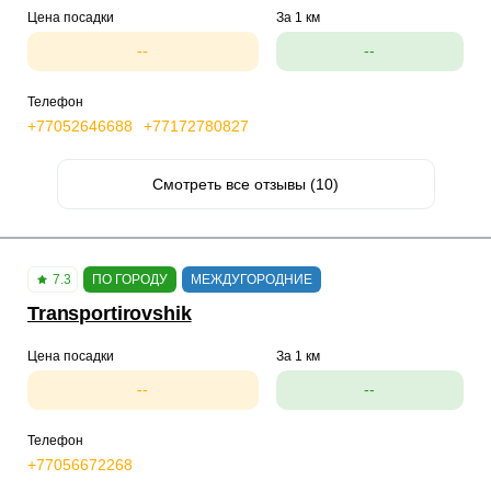
Цена посадки
За 1 км
--
--
Телефон
+77052646688
+77172780827
Смотреть все отзывы (10)
7.3
ПО ГОРОДУ
МЕЖДУГОРОДНИЕ
Transportirovshik
Цена посадки
За 1 км
--
--
Телефон
+77056672268