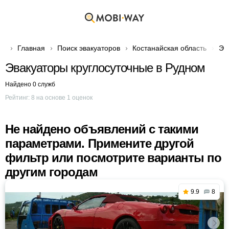
Главная
Поиск эвакуаторов
Костанайская область
Эв
Эвакуаторы круглосуточные в Рудном
Найдено 0 служб
Рейтинг:
8
на основе
1
оценок
Не найдено объявлений с такими
параметрами. Примените другой
фильтр или посмотрите варианты по
другим городам
9.9
8