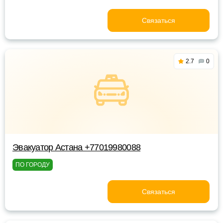
Связаться
2.7
0
Эвакуатор Астана +77019980088
ПО ГОРОДУ
Связаться