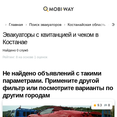
Главная
Поиск эвакуаторов
Костанайская область
Эв
Эвакуаторы с квитанцией и чеком в
Костанае
Найдено 0 служб
Рейтинг:
8
на основе
1
оценок
Не найдено объявлений с такими
параметрами. Примените другой
фильтр или посмотрите варианты по
другим городам
9.3
8