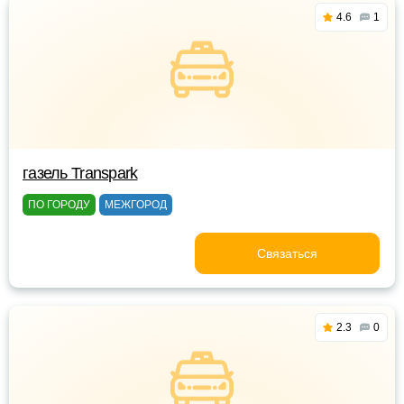
4.6
1
газель Transpark
ПО ГОРОДУ
МЕЖГОРОД
Связаться
2.3
0