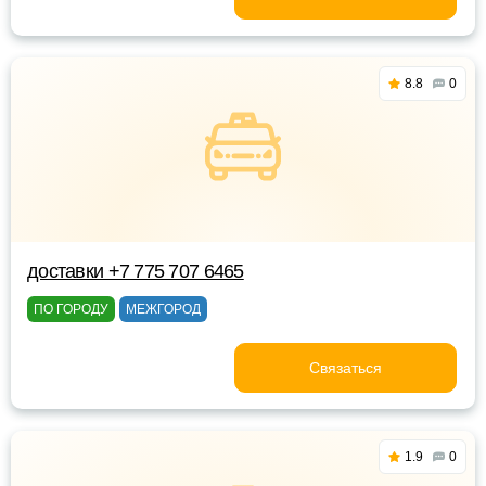
8.8
0
доставки +7 775 707 6465
ПО ГОРОДУ
МЕЖГОРОД
Связаться
1.9
0