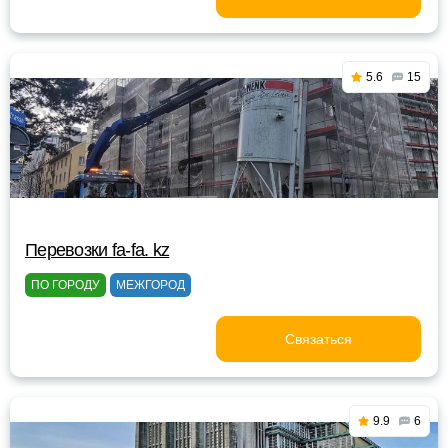
5.6
15
Перевозки fa-fa. kz
ПО ГОРОДУ
МЕЖГОРОД
Связаться
9.9
6