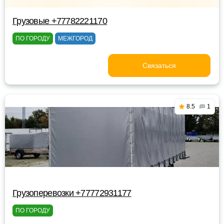
Грузовые +77782221170
ПО ГОРОДУ
МЕЖГОРОД
Связаться
8.5
1
Грузоперевозки +77772931177
ПО ГОРОДУ