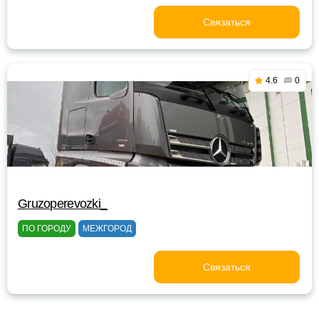
Связаться
4.6
0
Gruzoperevozki_
ПО ГОРОДУ
МЕЖГОРОД
Связаться