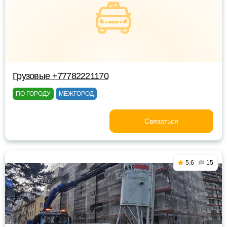
Грузовые +77782221170
ПО ГОРОДУ
МЕЖГОРОД
Связаться
5.6
15