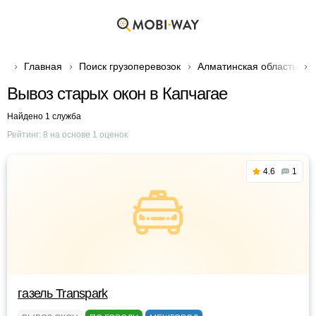
Главная
Поиск грузоперевозок
Алматинская область
Вывоз старых окон в Капчагае
Найдено 1 служба
Рейтинг:
8
на основе
1
оценок
4.6
1
газель Transpark