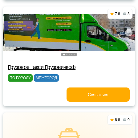
7.8
3
Грузовое такси Грузовичкоф
ПО ГОРОДУ
МЕЖГОРОД
Связаться
8.8
0