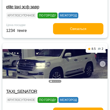
elite taxi эсф эавр
КРУГЛОСУТОЧНОЕ
ПО ГОРОДУ
МЕЖГОРОД
Цена посадки
Связаться
1234 тенге
8.5
2
TAXI_SENATOR
КРУГЛОСУТОЧНОЕ
ПО ГОРОДУ
МЕЖГОРОД