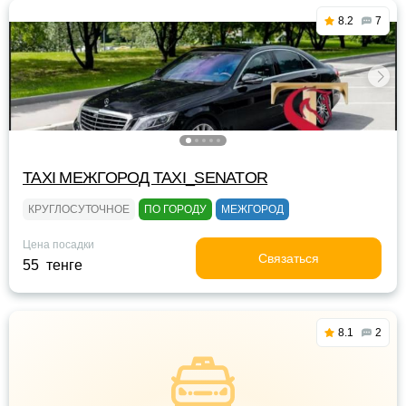
8.2
7
TAXI МЕЖГОРОД TAXI_SENATOR
КРУГЛОСУТОЧНОЕ
ПО ГОРОДУ
МЕЖГОРОД
Цена посадки
Связаться
55 тенге
8.1
2