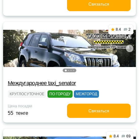
Связаться
8.4
2
Междугароднее taxi_senator
КРУГЛОСУТОЧНОЕ
ПО ГОРОДУ
МЕЖГОРОД
Цена посадки
Связаться
55 тенге
8.4
69