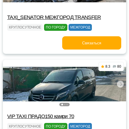
TAXI_SENATOR МЕЖГОРОД TRANSFER
КРУГЛОСУТОЧНОЕ
ПО ГОРОДУ
МЕЖГОРОД
Связаться
8.3
80
VIP TAXI ПРАДО150 камри 70
КРУГЛОСУТОЧНОЕ
ПО ГОРОДУ
МЕЖГОРОД