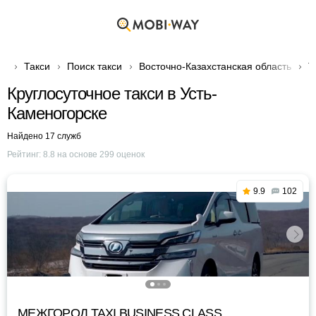
Такси
Поиск такси
Восточно-Казахстанская область
Т
Круглосуточное такси в Усть-
Каменогорске
Найдено 17 служб
Рейтинг:
8.8
на основе
299
оценок
9.9
102
МЕЖГОРОД TAXI BUSINESS CLASS