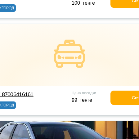
Свя
100 тенге
ЖГОРОД
Цена посадки
 87006416161
Свя
99 тенге
ЖГОРОД