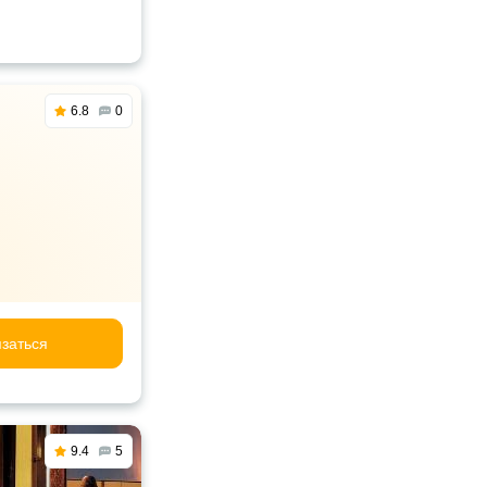
6.8
0
заться
9.4
5