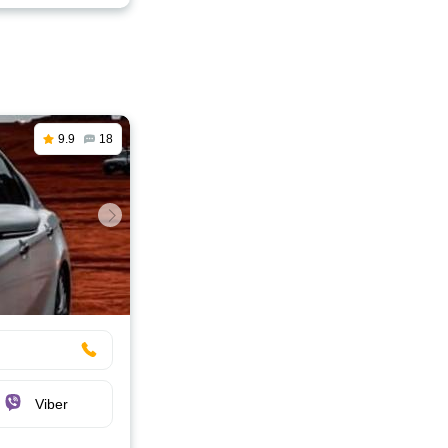
9.9
18
Viber