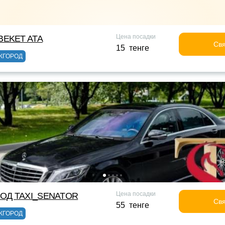
Цена посадки
BEKET ATA
Свя
15 тенге
ЖГОРОД
Цена посадки
ОД TAXI_SENATOR
Свя
55 тенге
ЖГОРОД