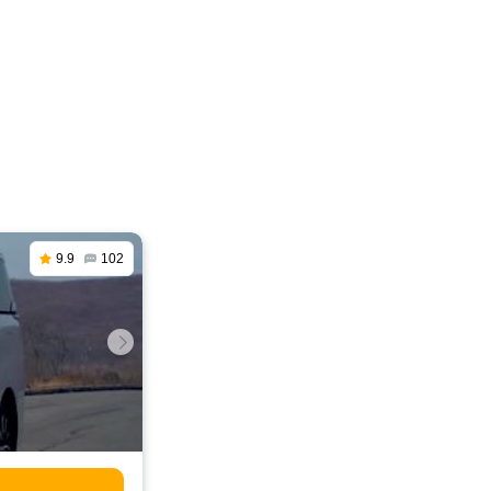
9.9
102