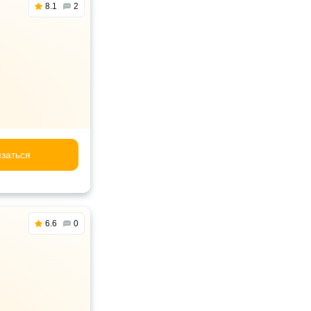
8.1
2
заться
6.6
0