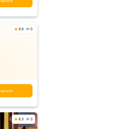
заться
6.8
0
заться
8.3
3