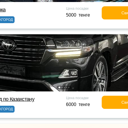
Цена посадки
вка
Свя
5000 тенге
ЖГОРОД
Цена посадки
д по Казахстану
Свя
6000 тенге
ЖГОРОД