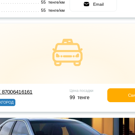
55 тенге/км
Email
55 тенге/км
Цена посадки
 87006416161
Свя
99 тенге
ЖГОРОД