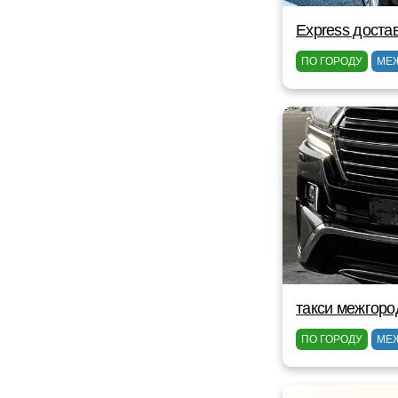
Express доста
ПО ГОРОДУ
МЕ
такси межгоро
ПО ГОРОДУ
МЕ