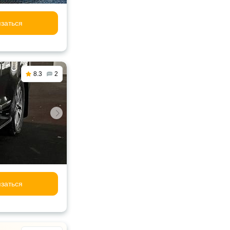
заться
8.3
2
заться