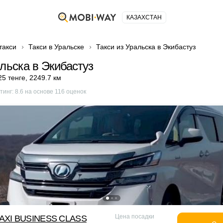
КАЗАХСТАН
такси
Такси в Уральске
Такси из Уральска в Экибастуз
альска в Экибастуз
25 тенге
,
2249.7 км
тинг:
8.6
на основе
116
оценок
Цена посадки
XI BUSINESS CLASS