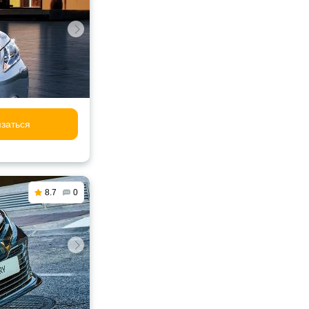
заться
8.7
0