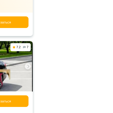
заться
7.2
7
заться