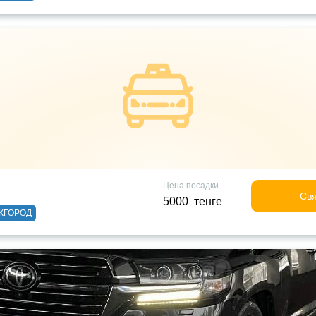
Цена посадки
Свя
5000 тенге
ЖГОРОД