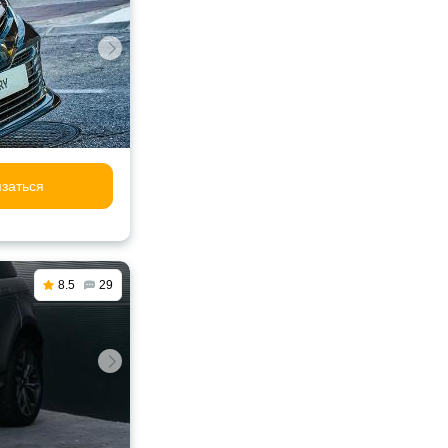
заться
8.5
29