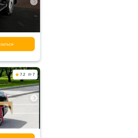
заться
7.2
7