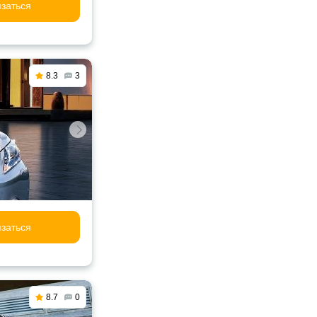
заться
8.3
3
заться
8.7
0