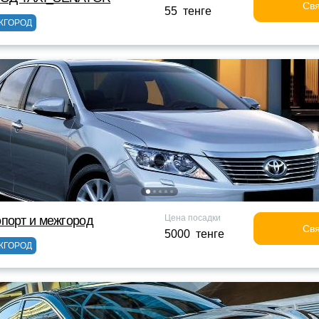
Свя
55 тенге
ЖГОРОД
Цена посадки
порт и межгород
Свя
5000 тенге
ЖГОРОД