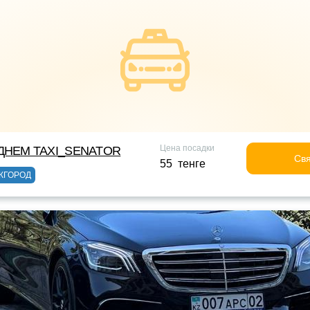
Цена посадки
НЕМ TAXI_SENATOR
Свя
55 тенге
ЖГОРОД