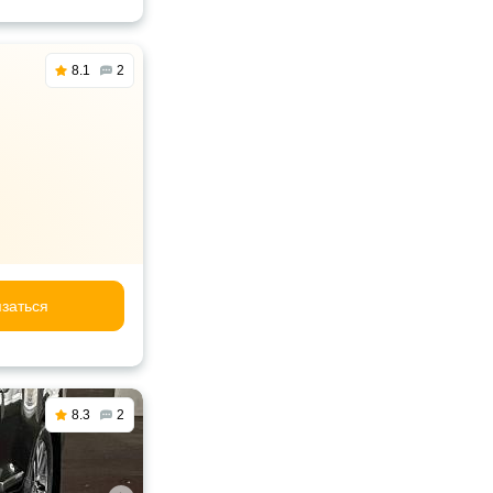
8.1
2
заться
8.3
2