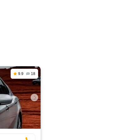
9.9
18