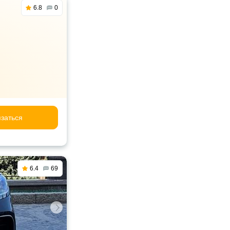
6.8
0
заться
6.4
69