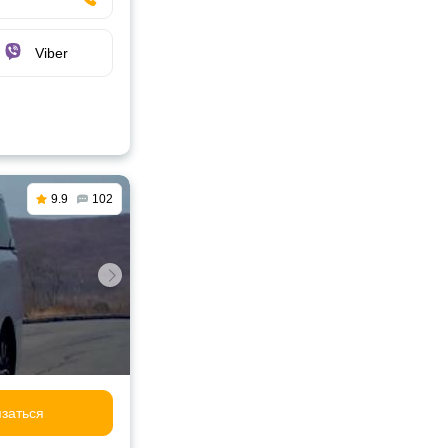
Viber
9.9
102
заться