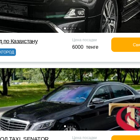
Цена посадки
д по Казахстану
Свя
6000 тенге
ЖГОРОД
Цена посадки
ОД TAXI_SENATOR