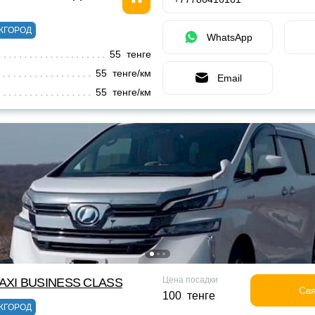
ЖГОРОД
WhatsApp
55 тенге
55 тенге/км
Email
55 тенге/км
Цена посадки
XI BUSINESS CLASS
Свя
100 тенге
ЖГОРОД