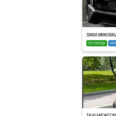
такси межгоро
ПО ГОРОДУ
МЕ
TAXI МЕЖГОР