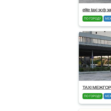
elite taxi эсф э
ПО ГОРОДУ
МЕ
TAXI МЕЖГОР
ПО ГОРОДУ
МЕ