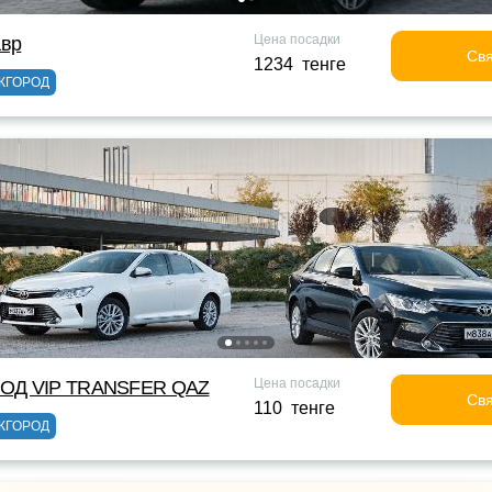
Цена посадки
авр
Свя
1234 тенге
ЖГОРОД
Цена посадки
ОД VIP TRANSFER QАZ
Свя
110 тенге
ЖГОРОД