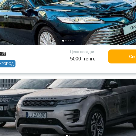
Цена посадки
вка
Свя
5000 тенге
ЖГОРОД