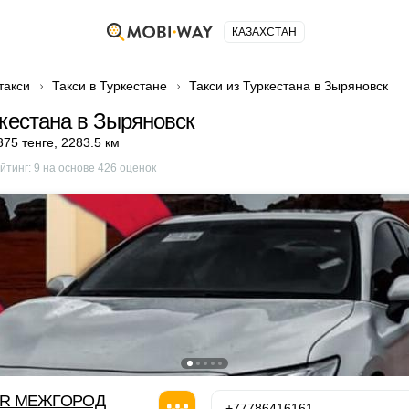
КАЗАХСТАН
такси
Такси в Туркестане
Такси из Туркестана в Зыряновск
ркестана в Зыряновск
375 тенге
,
2283.5 км
йтинг:
9
на основе
426
оценок
OR МЕЖГОРОД
+77786416161