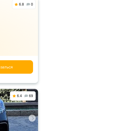
6.8
0
заться
6.4
69