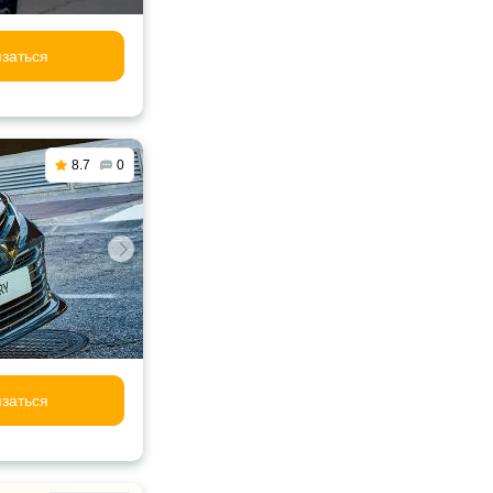
заться
8.7
0
заться