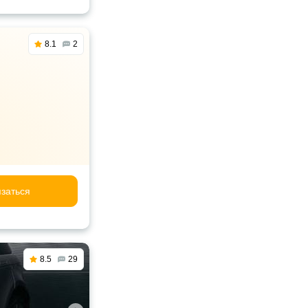
8.1
2
заться
8.5
29