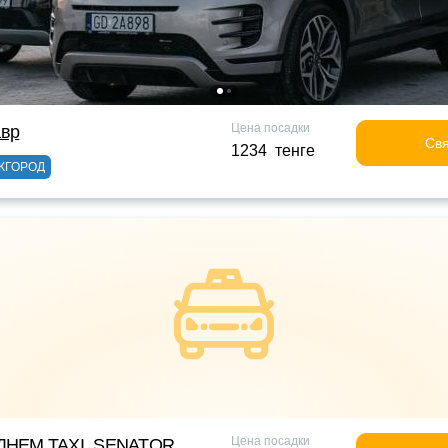
Цена посадки
авр
Свя
1234 тенге
ЖГОРОД
Цена посадки
НЕМ TAXI_SENATOR