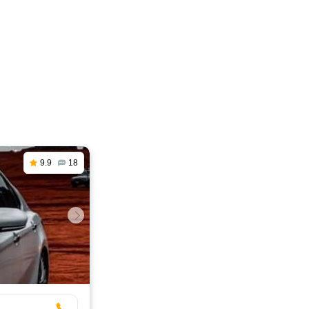
9.9
18