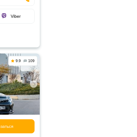
Viber
9.9
109
заться