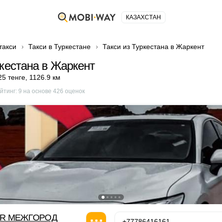
КАЗАХСТАН
такси
Такси в Туркестане
Такси из Туркестана в Жаркент
ркестана в Жаркент
25 тенге
,
1126.9 км
йтинг:
9
на основе
426
оценок
OR МЕЖГОРОД
+77786416161