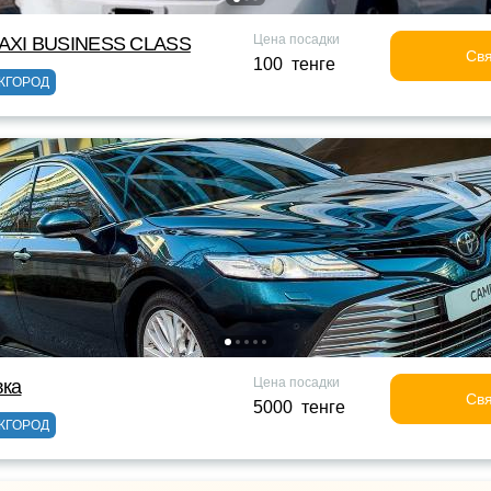
Цена посадки
XI BUSINESS CLASS
Свя
100 тенге
ЖГОРОД
Цена посадки
вка
Свя
5000 тенге
ЖГОРОД