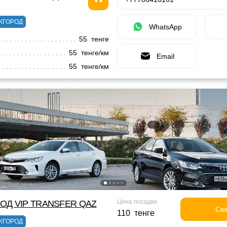
ЖГОРОД
WhatsApp
55 тенге
55 тенге/км
Email
55 тенге/км
Цена посадки
ОД VIP TRANSFER QАZ
Свя
110 тенге
ЖГОРОД