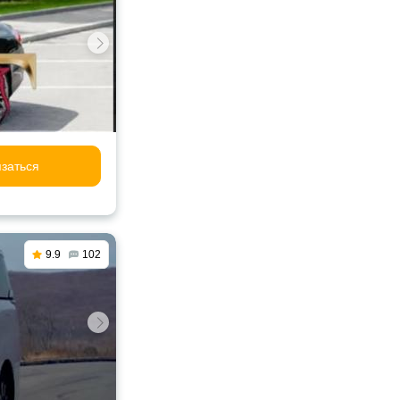
заться
9.9
102