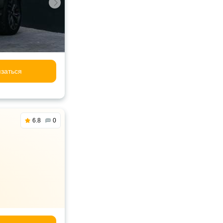
заться
6.8
0