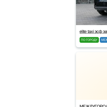
elite taxi эсф э
ПО ГОРОДУ
МЕ
МЕЖДУГОРОД