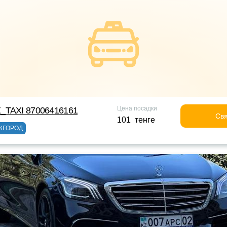
Цена посадки
_TAXI 87006416161
Свя
101 тенге
ЖГОРОД