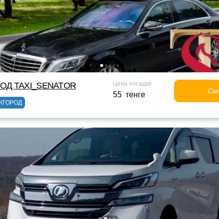
Цена посадки
ОД TAXI_SENATOR
Свя
55 тенге
ЖГОРОД