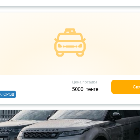
Цена посадки
Свя
5000 тенге
ЖГОРОД