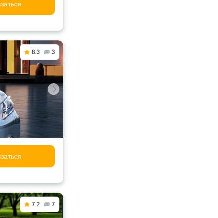
заться
8.3
3
заться
7.2
7