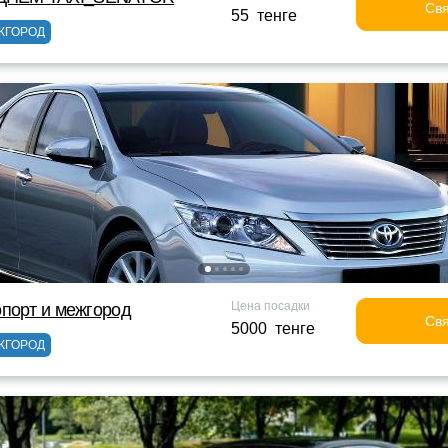
Свя
55 тенге
ЖГОРОД
Цена посадки
порт и межгород
Свя
5000 тенге
ЖГОРОД