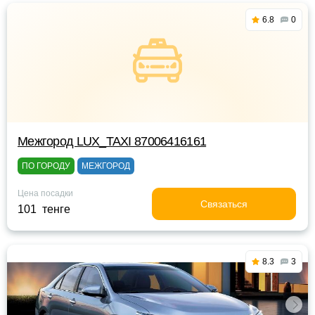
6.8
0
Межгород LUX_TAXI 87006416161
ПО ГОРОДУ
МЕЖГОРОД
Цена посадки
Связаться
101 тенге
8.3
3