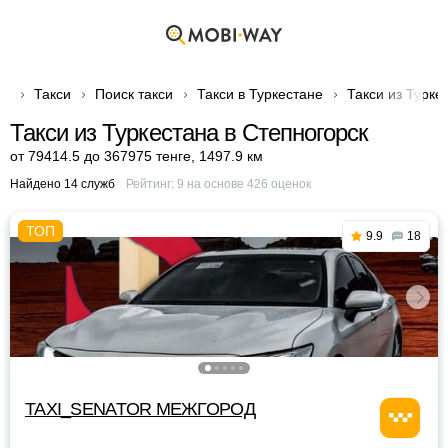
Такси
Поиск такси
Такси в Туркестане
Такси из Турке
Такси из Туркестана в Степногорск
от 79414.5 до 367975 тенге
,
1497.9 км
Найдено 14 служб
Рейтинг:
9
на основе
426
оценок
9.9
18
TAXI_SENATOR МЕЖГОРОД