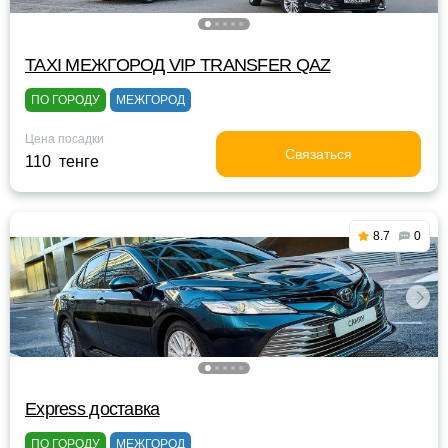
TAXI МЕЖГОРОД VIP TRANSFER QАZ
ПО ГОРОДУ
МЕЖГОРОД
Цена посадки
Связаться
110 тенге
8.7
0
Express доставка
ПО ГОРОДУ
МЕЖГОРОД