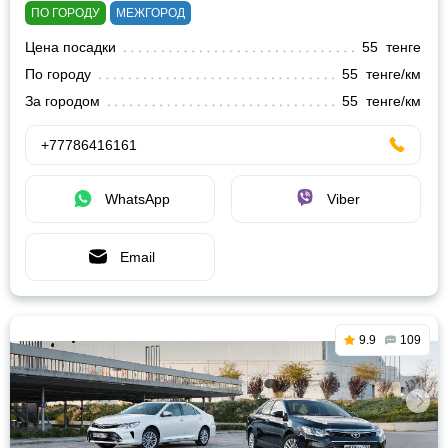
ПО ГОРОДУ
МЕЖГОРОД
Цена посадки
55 тенге
По городу
55 тенге/км
За городом
55 тенге/км
+77786416161
WhatsApp
Viber
Email
9.9
109