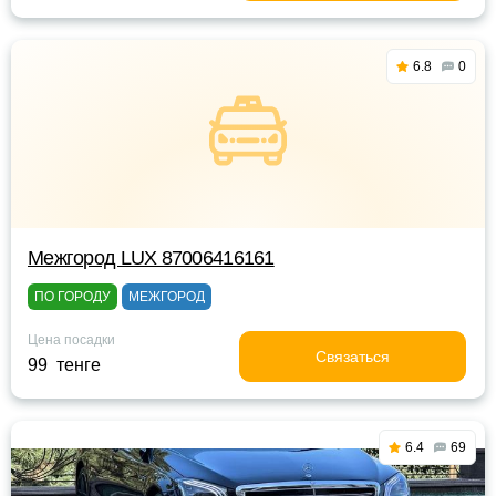
6.8
0
Межгород LUX 87006416161
ПО ГОРОДУ
МЕЖГОРОД
Цена посадки
Связаться
99 тенге
6.4
69