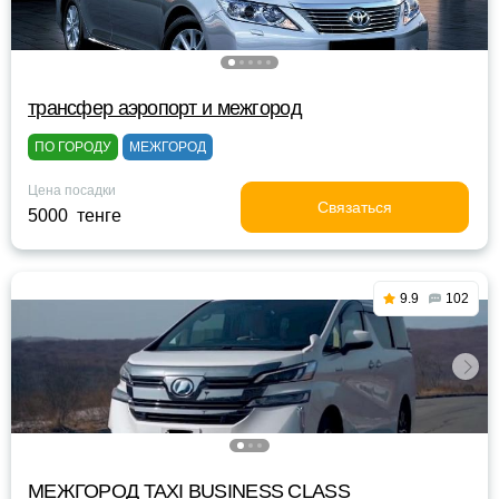
трансфер аэропорт и межгород
ПО ГОРОДУ
МЕЖГОРОД
Цена посадки
Связаться
5000 тенге
9.9
102
МЕЖГОРОД TAXI BUSINESS CLASS