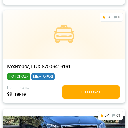
6.8
0
Межгород LUX 87006416161
ПО ГОРОДУ
МЕЖГОРОД
Цена посадки
Связаться
99 тенге
6.4
69