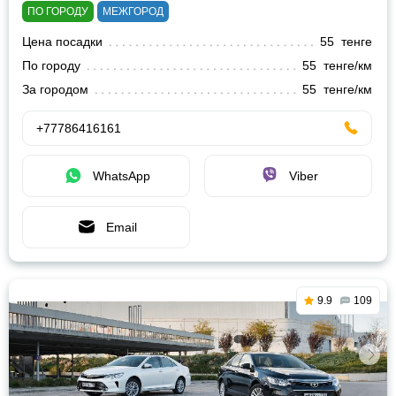
ПО ГОРОДУ
МЕЖГОРОД
Цена посадки
55 тенге
По городу
55 тенге/км
За городом
55 тенге/км
+77786416161
WhatsApp
Viber
Email
9.9
109