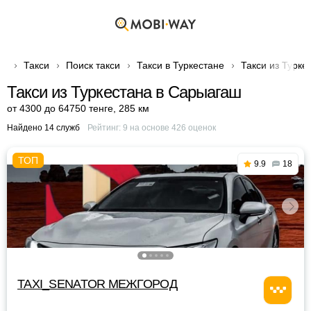
Такси
Поиск такси
Такси в Туркестане
Такси из Турке
Такси из Туркестана в Сарыагаш
от 4300 до 64750 тенге
,
285 км
Найдено 14 служб
Рейтинг:
9
на основе
426
оценок
9.9
18
TAXI_SENATOR МЕЖГОРОД