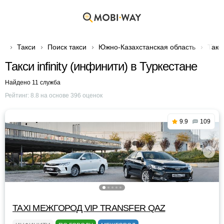
Такси
Поиск такси
Южно-Казахстанская область
Такс
Такси infinity (инфинити) в Туркестане
Найдено 11 служба
Рейтинг:
8.8
на основе
396
оценок
9.9
109
TAXI МЕЖГОРОД VIP TRANSFER QАZ