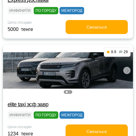
Express доставка
ИНФИНИТИ
ПО ГОРОДУ
МЕЖГОРОД
Цена посадки
Связаться
5000 тенге
8.9
29
elite taxi эсф эавр
ИНФИНИТИ
ПО ГОРОДУ
МЕЖГОРОД
Цена посадки
Связаться
1234 тенге