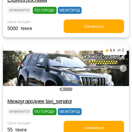
Express доставка
ИНФИНИТИ
ПО ГОРОДУ
МЕЖГОРОД
Цена посадки
Связаться
5000 тенге
8.4
2
Междугароднее taxi_senator
ИНФИНИТИ
ПО ГОРОДУ
МЕЖГОРОД
Цена посадки
Связаться
55 тенге