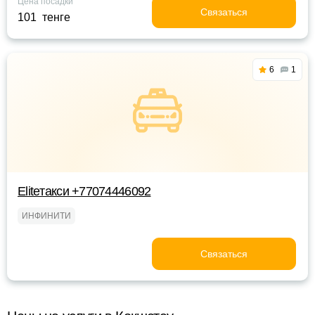
Цена посадки
Связаться
101 тенге
6
1
Eliteтакси +77074446092
ИНФИНИТИ
Связаться