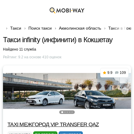
Такси
Поиск такси
Акмолинская область
Такси в Кокш
Такси infinity (инфинити) в Кокшетау
Найдено 11 служба
Рейтинг:
9.2
на основе
410
оценок
9.9
109
TAXI МЕЖГОРОД VIP TRANSFER QАZ