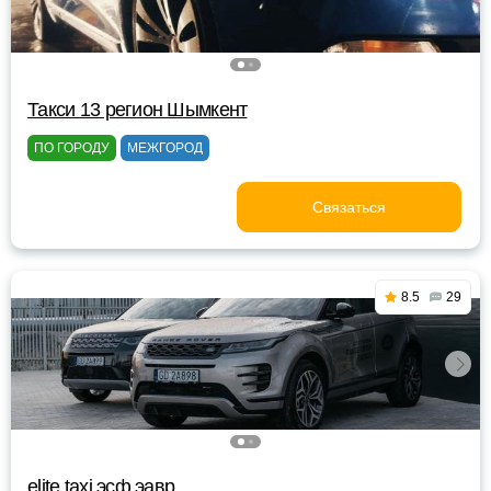
Такси 13 регион Шымкент
ПО ГОРОДУ
МЕЖГОРОД
Связаться
8.5
29
elite taxi эсф эавр