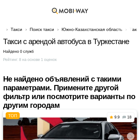
Такси
Поиск такси
Южно-Казахстанская область
Такс
Такси с арендой автобуса в Туркестане
Найдено 0 служб
Рейтинг:
8
на основе
1
оценок
Не найдено объявлений с такими
параметрами. Примените другой
фильтр или посмотрите варианты по
другим городам
9.9
18