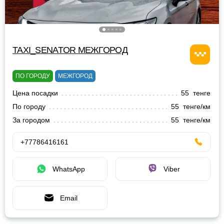
TAXI_SENATOR МЕЖГОРОД
ПО ГОРОДУ
МЕЖГОРОД
Цена посадки
55 тенге
По городу
55 тенге/км
За городом
55 тенге/км
+77786416161
WhatsApp
Viber
Email