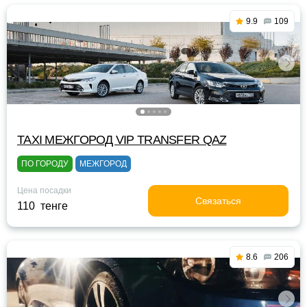
9.9
109
TAXI МЕЖГОРОД VIP TRANSFER QАZ
ПО ГОРОДУ
МЕЖГОРОД
Цена посадки
Связаться
110 тенге
8.6
206