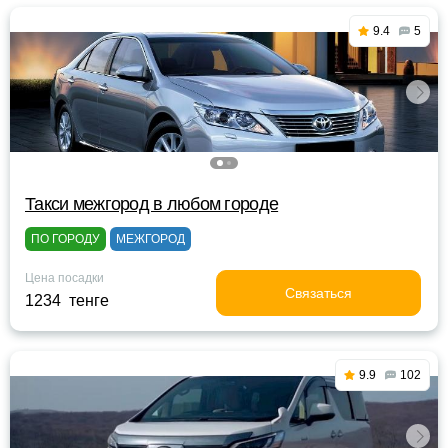
9.4
5
Такси межгород в любом городе
ПО ГОРОДУ
МЕЖГОРОД
Цена посадки
Связаться
1234 тенге
9.9
102