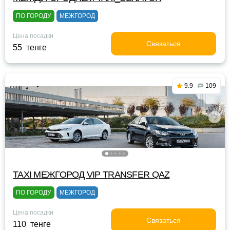
ПО ГОРОДУ
МЕЖГОРОД
Цена посадки
Связаться
55 тенге
9.9
109
TAXI МЕЖГОРОД VIP TRANSFER QАZ
ПО ГОРОДУ
МЕЖГОРОД
Цена посадки
Связаться
110 тенге