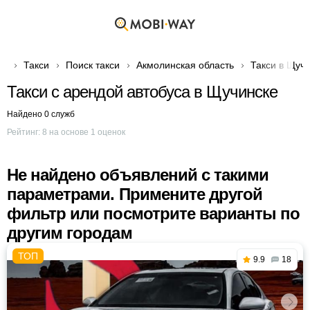
Такси
Поиск такси
Акмолинская область
Такси в Щуч
Такси с арендой автобуса в Щучинске
Найдено 0 служб
Рейтинг:
8
на основе
1
оценок
Не найдено объявлений с такими
параметрами. Примените другой
фильтр или посмотрите варианты по
другим городам
9.9
18