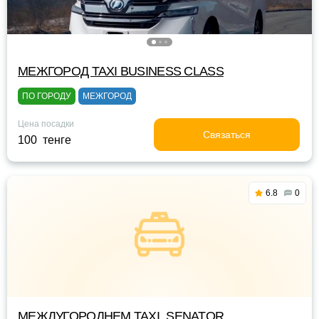
МЕЖГОРОД TAXI BUSINESS CLASS
ПО ГОРОДУ
МЕЖГОРОД
Цена посадки
Связаться
100 тенге
6.8
0
МЕЖДУГОРОДНЕМ TAXI_SENATOR