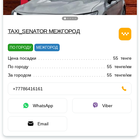
TAXI_SENATOR МЕЖГОРОД
ПО ГОРОДУ
МЕЖГОРОД
Цена посадки
55 тенге
По городу
55 тенге/км
За городом
55 тенге/км
+77786416161
WhatsApp
Viber
Email