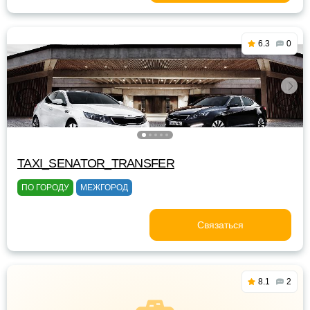
6.3
0
TAXI_SENATOR_TRANSFER
ПО ГОРОДУ
МЕЖГОРОД
Связаться
8.1
2