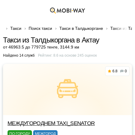
Такси
Поиск такси
Такси в Талдыкоргане
Такси из Та
Такси из Талдыкоргана в Актау
от 46963.5 до 779725 тенге
,
3144.9 км
Найдено 14 служб
Рейтинг:
8.6
на основе
245
оценок
6.8
0
МЕЖДУГОРОДНЕМ TAXI_SENATOR
ПО ГОРОДУ
МЕЖГОРОД