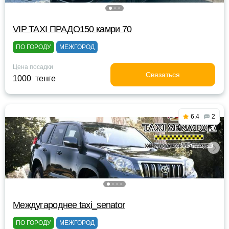
VIP TAXI ПРАДО150 камри 70
ПО ГОРОДУ
МЕЖГОРОД
Цена посадки
Связаться
1000 тенге
6.4
2
Междугароднее taxi_senator
ПО ГОРОДУ
МЕЖГОРОД