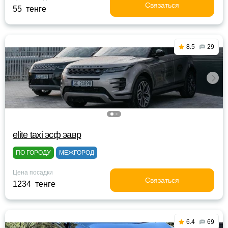
Связаться
55 тенге
8.5
29
elite taxi эсф эавр
ПО ГОРОДУ
МЕЖГОРОД
Цена посадки
Связаться
1234 тенге
6.4
69