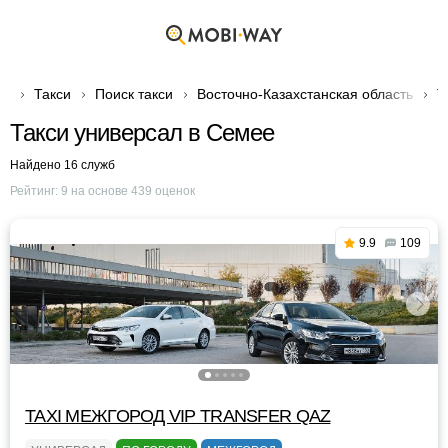
Такси
Поиск такси
Восточно-Казахстанская область
Т
Такси универсал в Семее
Найдено 16 служб
Рейтинг:
9
на основе
439
оценок
9.9
109
TAXI МЕЖГОРОД VIP TRANSFER QАZ