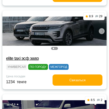
8.9
29
elite taxi эсф эавр
УНИВЕРСАЛ
ПО ГОРОДУ
МЕЖГОРОД
Цена посадки
Связаться
1234 тенге
8.5
2