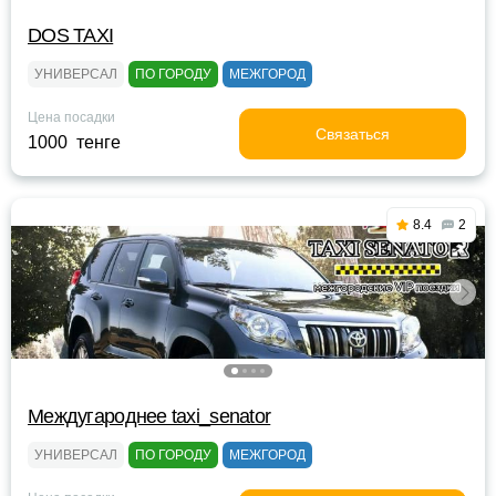
DOS TAXI
УНИВЕРСАЛ
ПО ГОРОДУ
МЕЖГОРОД
Цена посадки
Связаться
1000 тенге
8.4
2
Междугароднее taxi_senator
УНИВЕРСАЛ
ПО ГОРОДУ
МЕЖГОРОД