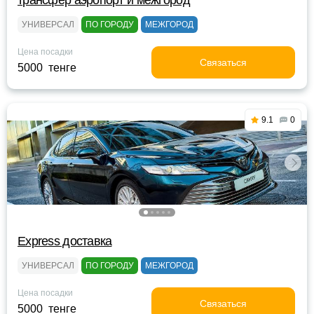
трансфер аэропорт и межгород
УНИВЕРСАЛ
ПО ГОРОДУ
МЕЖГОРОД
Цена посадки
Связаться
5000 тенге
9.1
0
Express доставка
УНИВЕРСАЛ
ПО ГОРОДУ
МЕЖГОРОД
Цена посадки
Связаться
5000 тенге