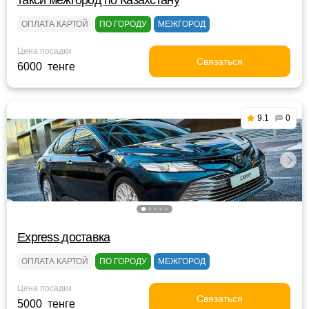
такси межгород по Казахстану
ОПЛАТА КАРТОЙ
ПО ГОРОДУ
МЕЖГОРОД
Цена посадки
Связаться
6000 тенге
9.1
0
Express доставка
ОПЛАТА КАРТОЙ
ПО ГОРОДУ
МЕЖГОРОД
Цена посадки
Связаться
5000 тенге