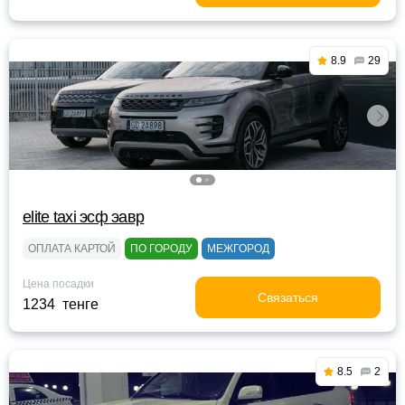
8.9
29
elite taxi эсф эавр
ОПЛАТА КАРТОЙ
ПО ГОРОДУ
МЕЖГОРОД
Цена посадки
Связаться
1234 тенге
8.5
2