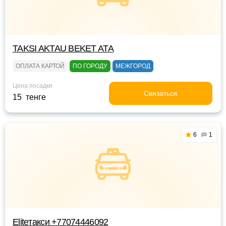
TAKSI AKTAU BEKET ATA
ОПЛАТА КАРТОЙ
ПО ГОРОДУ
МЕЖГОРОД
Цена посадки
Связаться
15 тенге
6
1
Eliteтакси +77074446092