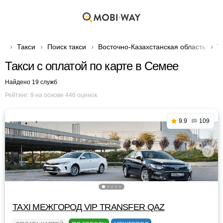
Такси
Поиск такси
Восточно-Казахстанская область
Т
Такси с оплатой по карте в Семее
Найдено 19 служб
Рейтинг:
9
на основе
446
оценок
9.9
109
TAXI МЕЖГОРОД VIP TRANSFER QАZ