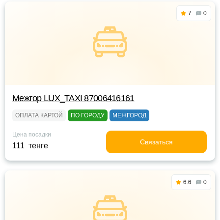
7
0
Межгор LUX_TAXI 87006416161
ОПЛАТА КАРТОЙ
ПО ГОРОДУ
МЕЖГОРОД
Цена посадки
Связаться
111 тенге
6.6
0