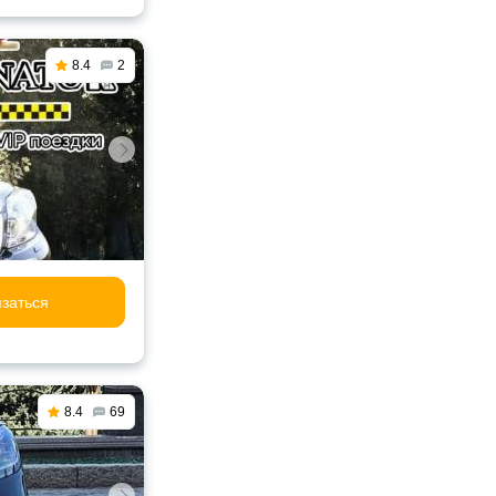
8.4
2
заться
8.4
69