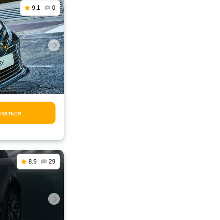
9.1
0
заться
8.9
29