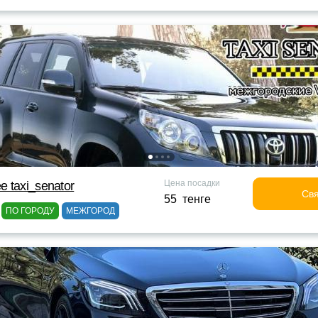
Цена посадки
 taxi_senator
Свя
55 тенге
ПО ГОРОДУ
МЕЖГОРОД