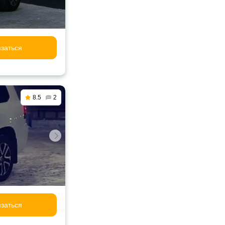
заться
8.5
2
заться