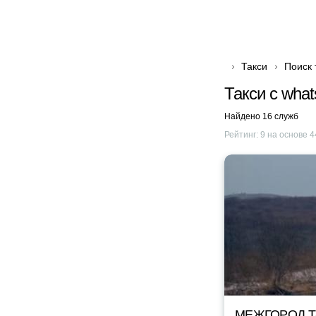
Такси
Поиск 
Такси с wha
Найдено 16 служб
Рейтинг:
9
на основе
4
МЕЖГОРОД TA