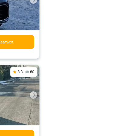
заться
8.3
80