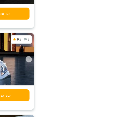
заться
9.3
3
заться