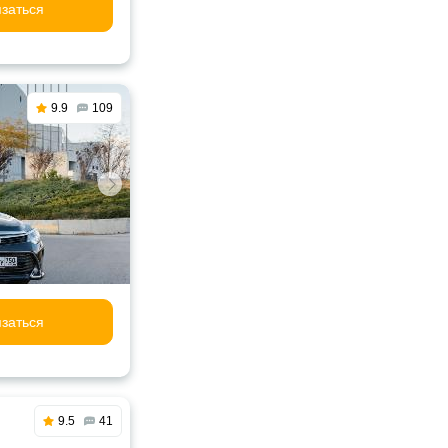
заться
9.9
109
заться
9.5
41