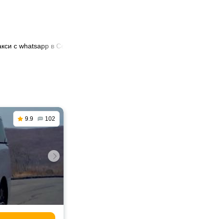
акси с whatsapp в Семее
9.9
102