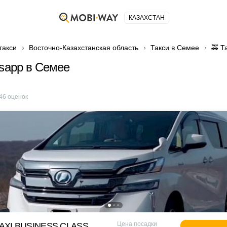
КАЗАХСТАН
такси
Восточно-Казахстанская область
Такси в Семее
🚕 Т
tsapp в Семее
46
оценок
Цена посадки
XI BUSINESS CLASS