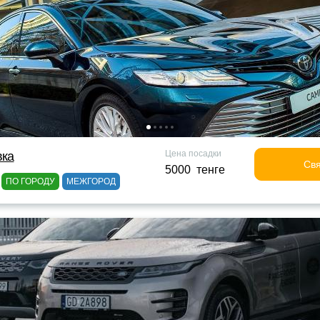
Цена посадки
вка
Свя
5000 тенге
ПО ГОРОДУ
МЕЖГОРОД