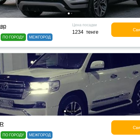
Цена посадки
авр
Свя
1234 тенге
ПО ГОРОДУ
МЕЖГОРОД
OR
Свя
ПО ГОРОДУ
МЕЖГОРОД