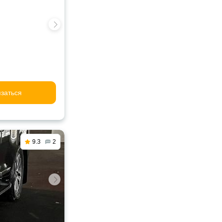
заться
9.3
2