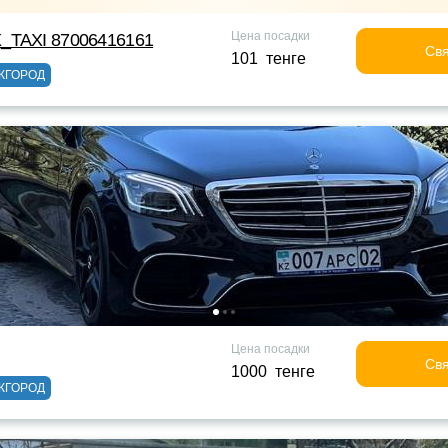
Цена посадки
_TAXI 87006416161
Свя
101 тенге
ЖГОРОД
Цена посадки
Свя
1000 тенге
ЖГОРОД