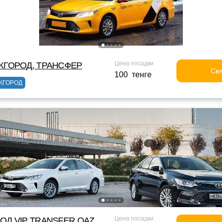
Цена посадки
ЖГОРОД, ТРАНСФЕР
Свя
100 тенге
ЖГОРОД
Цена посадки
ОД VIP TRANSFER QАZ