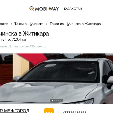
КАЗАХСТАН
такси
Такси в Щучинске
Такси из Щучинска в Житикара
чинска в Житикара
 тенге
,
713.4 км
йтинг:
9.4
на основе
435
оценок
OR МЕЖГОРОД
+77786416161