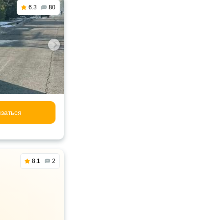
6.3
80
заться
8.1
2