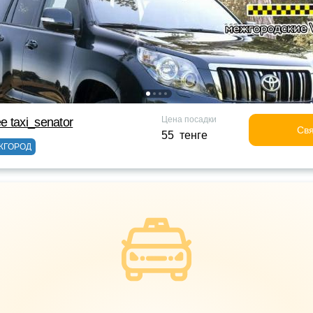
Цена посадки
 taxi_senator
Свя
55 тенге
ЖГОРОД