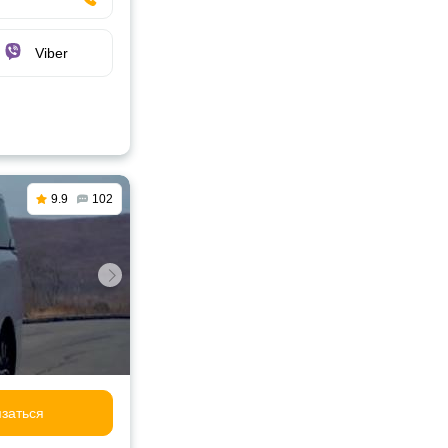
Viber
9.9
102
заться