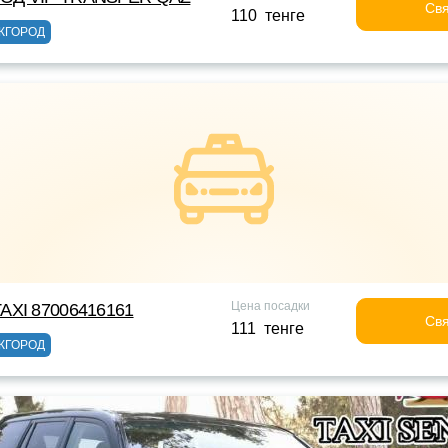
Свя
110 тенге
ЖГОРОД
Цена посадки
AXI 87006416161
Свя
111 тенге
ЖГОРОД