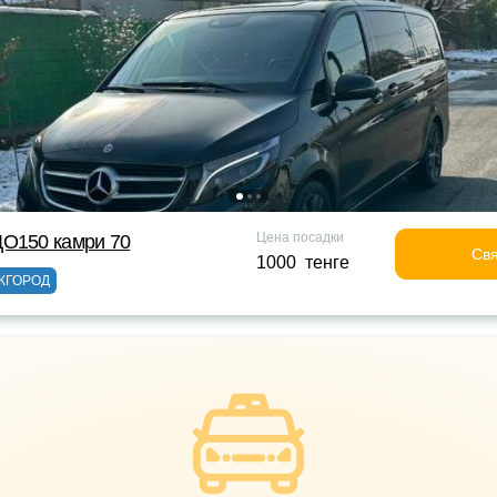
Цена посадки
ДО150 камри 70
Свя
1000 тенге
ЖГОРОД