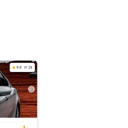
9.9
18