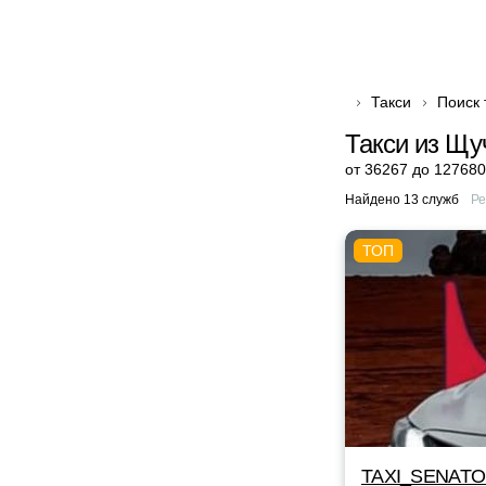
Такси
Поиск 
Такси из Щу
от 36267 до 127680
Найдено 13 служб
Ре
TAXI_SENAT