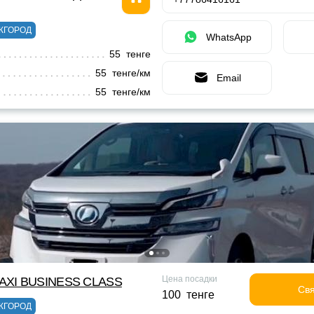
ЖГОРОД
WhatsApp
55 тенге
55 тенге/км
Email
55 тенге/км
Цена посадки
XI BUSINESS CLASS
Свя
100 тенге
ЖГОРОД