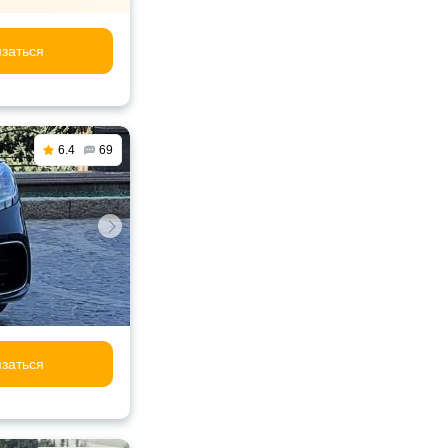
заться
6.4
69
заться