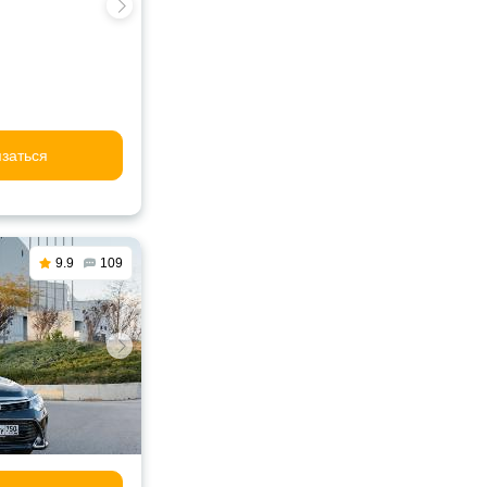
заться
9.9
109