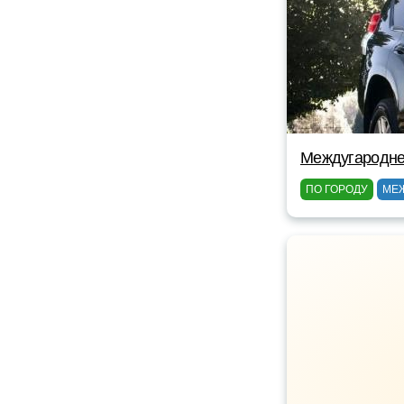
Междугароднее
ПО ГОРОДУ
МЕ