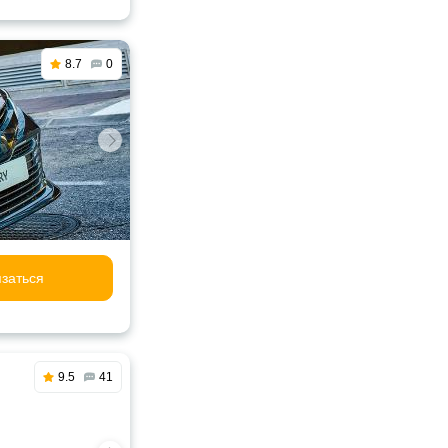
8.7
0
заться
9.5
41