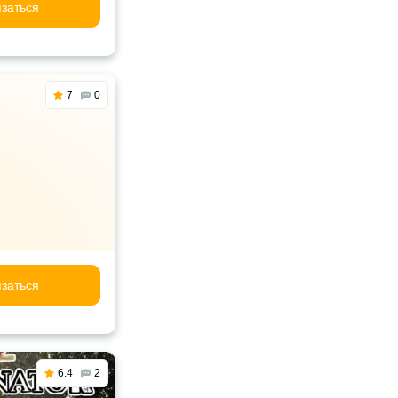
заться
7
0
заться
6.4
2