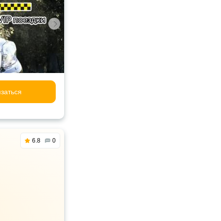
заться
6.8
0