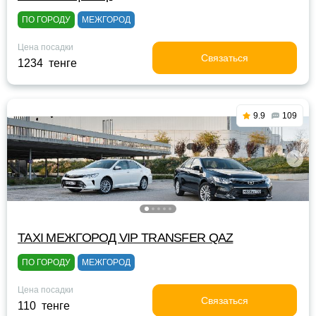
ПО ГОРОДУ
МЕЖГОРОД
Цена посадки
Связаться
1234 тенге
9.9
109
TAXI МЕЖГОРОД VIP TRANSFER QАZ
ПО ГОРОДУ
МЕЖГОРОД
Цена посадки
Связаться
110 тенге