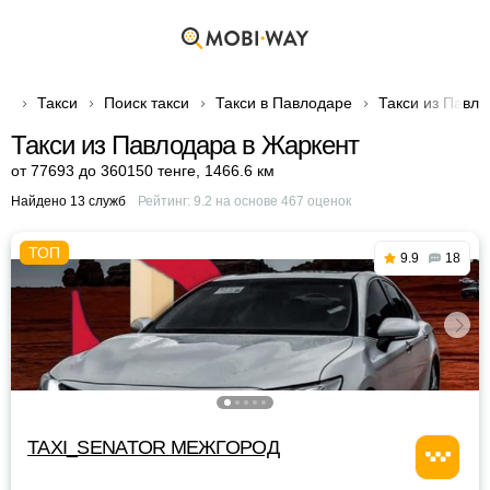
Такси
Поиск такси
Такси в Павлодаре
Такси из Павло
Такси из Павлодара в Жаркент
от 77693 до 360150 тенге
,
1466.6 км
Найдено 13 служб
Рейтинг:
9.2
на основе
467
оценок
9.9
18
TAXI_SENATOR МЕЖГОРОД