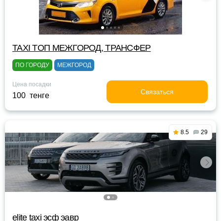
TAXI TOП МЕЖГОРОД, ТРАНСФЕР
ПО ГОРОДУ
МЕЖГОРОД
Цена посадки
Связаться
100 тенге
8.5
29
elite taxi эсф эавр