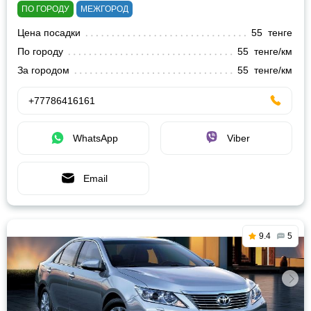
ПО ГОРОДУ
МЕЖГОРОД
Цена посадки
55 тенге
По городу
55 тенге/км
За городом
55 тенге/км
+77786416161
WhatsApp
Viber
Email
9.4
5