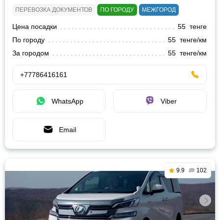
ПЕРЕВОЗКА ДОКУМЕНТОВ
ПО ГОРОДУ
МЕЖГОРОД
Цена посадки
55 тенге
По городу
55 тенге/км
За городом
55 тенге/км
+77786416161
WhatsApp
Viber
Email
9.9
102