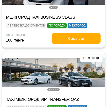
МЕЖГОРОД TAXI BUSINESS CLASS
ПЕРЕВОЗКА ДОКУМЕНТОВ
ПО ГОРОДУ
МЕЖГОРОД
Цена посадки
Связаться
100 тенге
9.9
109
TAXI МЕЖГОРОД VIP TRANSFER QАZ