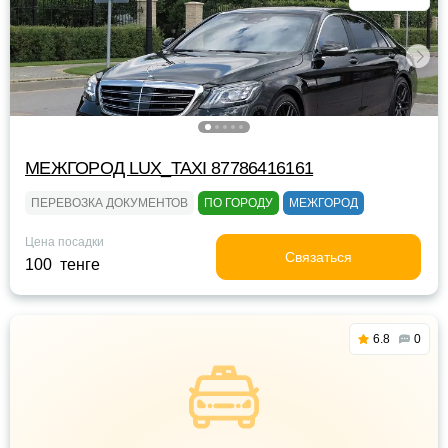
МЕЖГОРОД LUX_TAXI 87786416161
ПЕРЕВОЗКА ДОКУМЕНТОВ
ПО ГОРОДУ
МЕЖГОРОД
Цена посадки
Связаться
100 тенге
6.8
0