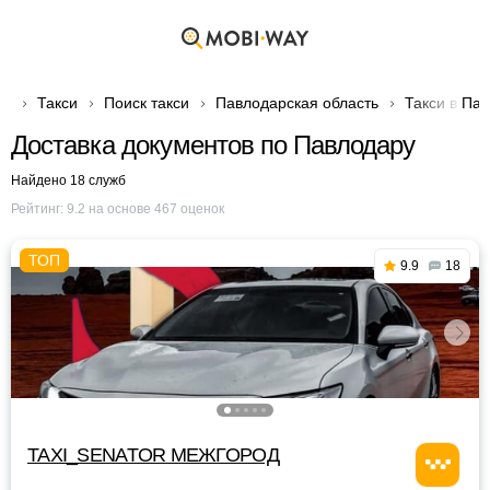
Такси
Поиск такси
Павлодарская область
Такси в Па
Доставка документов по Павлодару
Найдено 18 служб
Рейтинг:
9.2
на основе
467
оценок
9.9
18
TAXI_SENATOR МЕЖГОРОД