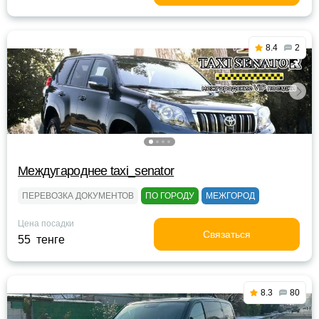
8.4
2
Междугароднее taxi_senator
ПЕРЕВОЗКА ДОКУМЕНТОВ
ПО ГОРОДУ
МЕЖГОРОД
Цена посадки
Связаться
55 тенге
8.3
80