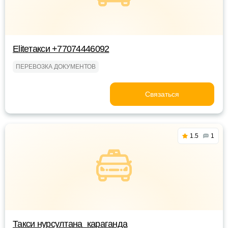
Eliteтакси +77074446092
ПЕРЕВОЗКА ДОКУМЕНТОВ
Связаться
1.5
1
Такси нурсултана_караганда