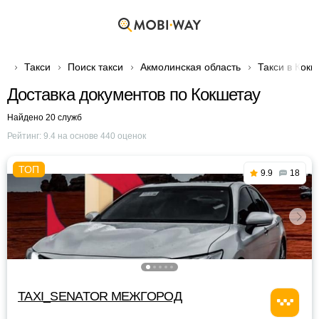
Такси
Поиск такси
Акмолинская область
Такси в Кокш
Доставка документов по Кокшетау
Найдено 20 служб
Рейтинг:
9.4
на основе
440
оценок
9.9
18
TAXI_SENATOR МЕЖГОРОД