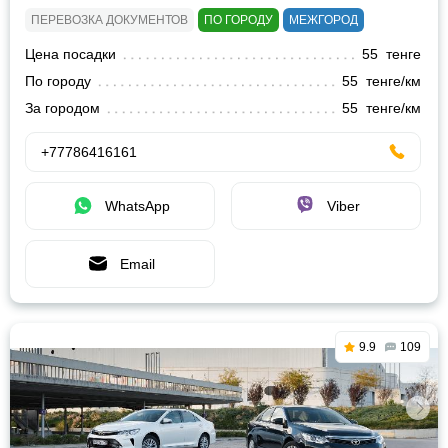
ПЕРЕВОЗКА ДОКУМЕНТОВ
ПО ГОРОДУ
МЕЖГОРОД
Цена посадки
55 тенге
По городу
55 тенге/км
За городом
55 тенге/км
+77786416161
WhatsApp
Viber
Email
9.9
109