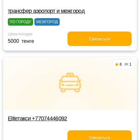
трансфер аэропорт и межгород
ПО ГОРОДУ
МЕЖГОРОД
Цена посадки
Связаться
5000 тенге
6
1
Eliteтакси +77074446092
Связаться