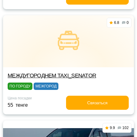
6.8
0
МЕЖДУГОРОДНЕМ TAXI_SENATOR
ПО ГОРОДУ
МЕЖГОРОД
Цена посадки
Связаться
55 тенге
9.9
102