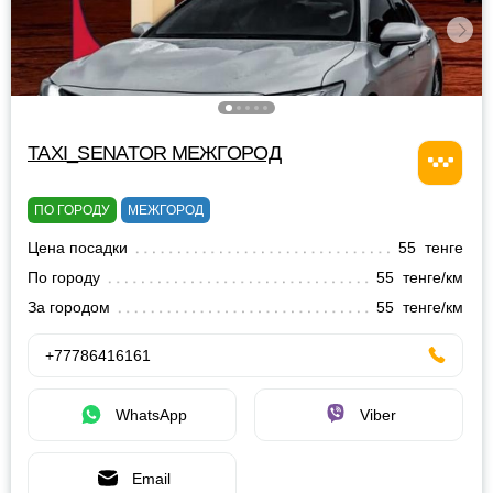
TAXI_SENATOR МЕЖГОРОД
ПО ГОРОДУ
МЕЖГОРОД
Цена посадки
55 тенге
По городу
55 тенге/км
За городом
55 тенге/км
+77786416161
WhatsApp
Viber
Email