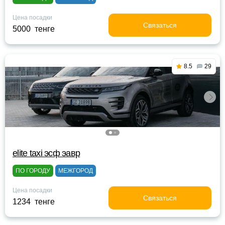
Цена посадки
Связаться
5000 тенге
8.5
29
elite taxi эсф эавр
ПО ГОРОДУ
МЕЖГОРОД
Цена посадки
Связаться
1234 тенге