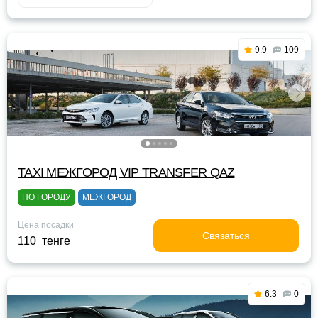
9.9
109
TAXI МЕЖГОРОД VIP TRANSFER QАZ
ПО ГОРОДУ
МЕЖГОРОД
Цена посадки
Связаться
110 тенге
6.3
0