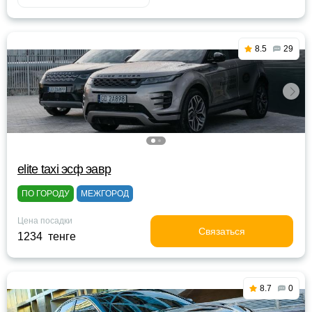
8.5
29
elite taxi эсф эавр
ПО ГОРОДУ
МЕЖГОРОД
Цена посадки
Связаться
1234 тенге
8.7
0