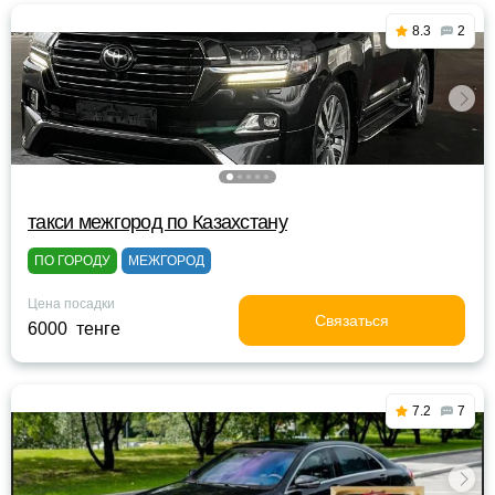
8.3
2
такси межгород по Казахстану
ПО ГОРОДУ
МЕЖГОРОД
Цена посадки
Связаться
6000 тенге
7.2
7