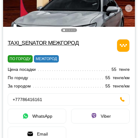
TAXI_SENATOR МЕЖГОРОД
ПО ГОРОДУ
МЕЖГОРОД
Цена посадки
55 тенге
По городу
55 тенге/км
За городом
55 тенге/км
+77786416161
WhatsApp
Viber
Email