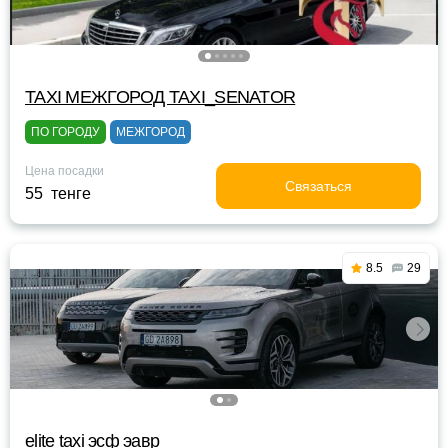
TAXI МЕЖГОРОД TAXI_SENATOR
ПО ГОРОДУ
МЕЖГОРОД
Цена посадки
Связаться
55 тенге
8.5
29
elite taxi эсф эавр