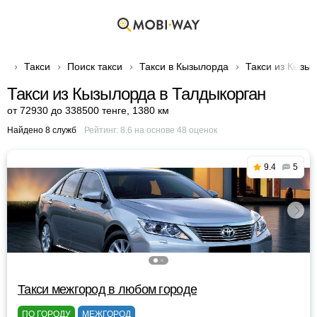
Такси
Поиск такси
Такси в Кызылорда
Такси из Кызы
Такси из Кызылорда в Талдыкорган
от 72930 до 338500 тенге
,
1380 км
Найдено 8 служб
Рейтинг:
8.6
на основе
48
оценок
9.4
5
Такси межгород в любом городе
ПО ГОРОДУ
МЕЖГОРОД