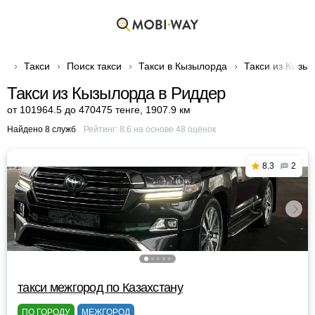
Такси
Поиск такси
Такси в Кызылорда
Такси из Кызы
Такси из Кызылорда в Риддер
от 101964.5 до 470475 тенге
,
1907.9 км
Найдено 8 служб
Рейтинг:
8.6
на основе
48
оценок
8.3
2
такси межгород по Казахстану
ПО ГОРОДУ
МЕЖГОРОД