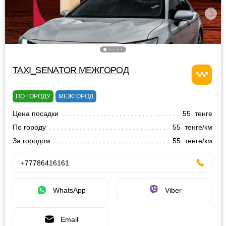
TAXI_SENATOR МЕЖГОРОД
ПО ГОРОДУ
МЕЖГОРОД
Цена посадки
55 тенге
По городу
55 тенге/км
За городом
55 тенге/км
+77786416161
WhatsApp
Viber
Email