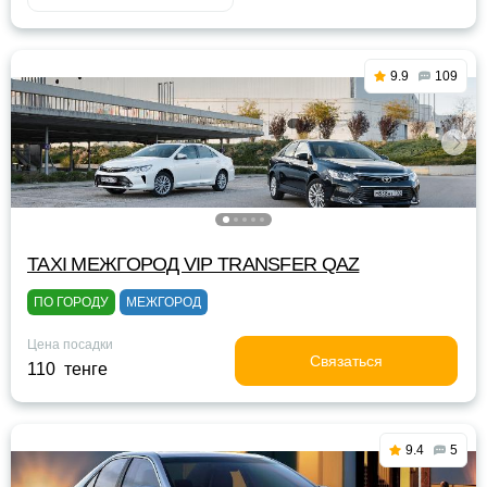
9.9
109
TAXI МЕЖГОРОД VIP TRANSFER QАZ
ПО ГОРОДУ
МЕЖГОРОД
Цена посадки
Связаться
110 тенге
9.4
5