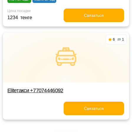
Цена посадки
Связаться
1234 тенге
6
1
Eliteтакси +77074446092
Связаться