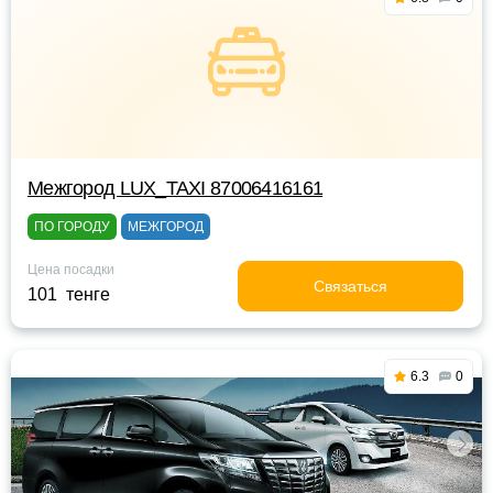
Межгород LUX_TAXI 87006416161
ПО ГОРОДУ
МЕЖГОРОД
Цена посадки
Связаться
101 тенге
6.3
0