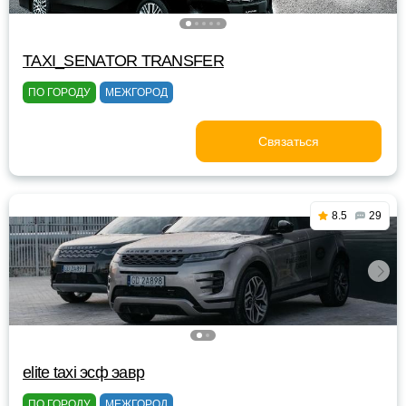
TAXI_SENATOR TRANSFER
ПО ГОРОДУ
МЕЖГОРОД
Связаться
8.5
29
elite taxi эсф эавр
ПО ГОРОДУ
МЕЖГОРОД