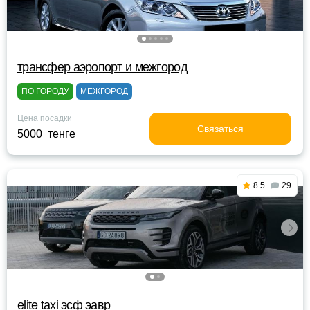
трансфер аэропорт и межгород
ПО ГОРОДУ
МЕЖГОРОД
Цена посадки
Связаться
5000 тенге
8.5
29
elite taxi эсф эавр