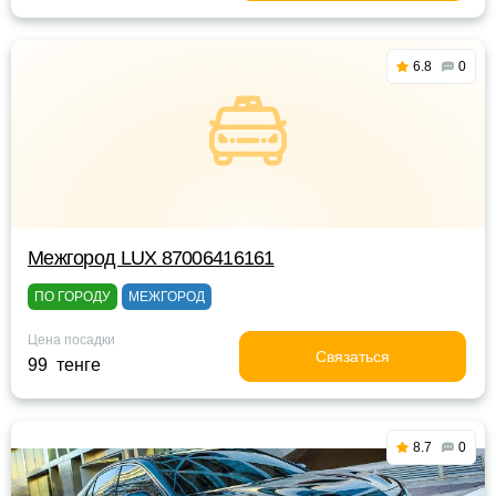
6.8
0
Межгород LUX 87006416161
ПО ГОРОДУ
МЕЖГОРОД
Цена посадки
Связаться
99 тенге
8.7
0