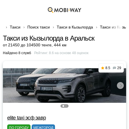
Такси
Поиск такси
Такси в Кызылорда
Такси из Кызыл
Такси из Кызылорда в Аральск
от 21450 до 104500 тенге
,
444 км
Найдено 8 служб
Рейтинг:
8.6
на основе
48
оценок
8.5
29
elite taxi эсф эавр
ПО ГОРОДУ
МЕЖГОРОД