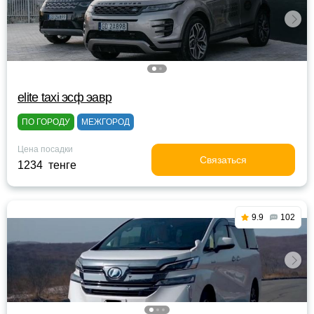
elite taxi эсф эавр
ПО ГОРОДУ
МЕЖГОРОД
Цена посадки
Связаться
1234 тенге
9.9
102