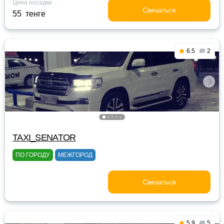
Цена посадки
Связаться
55 тенге
6.5
2
TAXI_SENATOR
ПО ГОРОДУ
МЕЖГОРОД
Связаться
5.9
5