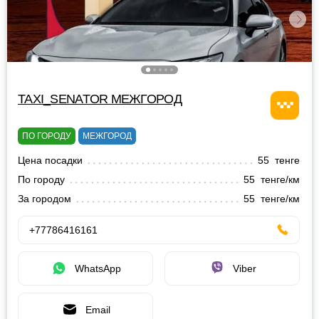
TAXI_SENATOR МЕЖГОРОД
ПО ГОРОДУ
МЕЖГОРОД
Цена посадки
55 тенге
По городу
55 тенге/км
За городом
55 тенге/км
+77786416161
WhatsApp
Viber
Email