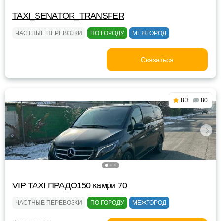
TAXI_SENATOR_TRANSFER
ЧАСТНЫЕ ПЕРЕВОЗКИ
ПО ГОРОДУ
МЕЖГОРОД
Связаться
8.3
80
VIP TAXI ПРАДО150 камри 70
ЧАСТНЫЕ ПЕРЕВОЗКИ
ПО ГОРОДУ
МЕЖГОРОД