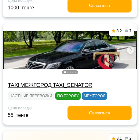
Цена посадки
Связаться
1000 тенге
8.2
7
TAXI МЕЖГОРОД TAXI_SENATOR
ЧАСТНЫЕ ПЕРЕВОЗКИ
ПО ГОРОДУ
МЕЖГОРОД
Цена посадки
Связаться
55 тенге
8.1
2