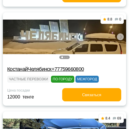
8.8
0
КостанайЧелябинск+77759660800
ЧАСТНЫЕ ПЕРЕВОЗКИ
ПО ГОРОДУ
МЕЖГОРОД
Цена посадки
Связаться
12000 тенге
8.4
69