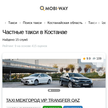
Такси
Поиск такси
Костанайская область
Такси в Кос
Частные такси в Костанае
Найдено 15 служб
Рейтинг:
9
на основе
415
оценок
9.9
109
TAXI МЕЖГОРОД VIP TRANSFER QАZ