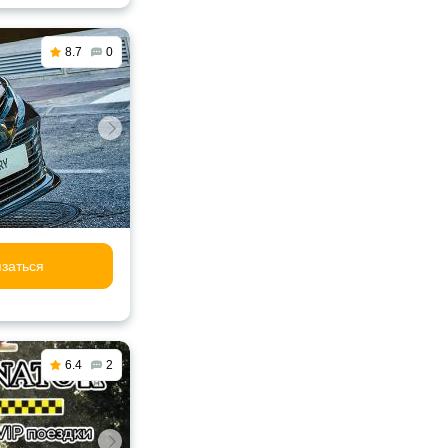
8.7
0
заться
6.4
2