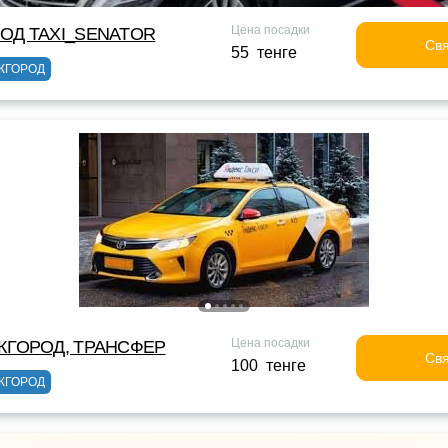
Цена посадки
ОД TAXI_SENATOR
Свя
55 тенге
ЖГОРОД
Цена посадки
ЖГОРОД, ТРАНСФЕР
Свя
100 тенге
ЖГОРОД