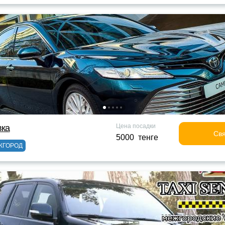
Цена посадки
вка
Свя
5000 тенге
ЖГОРОД