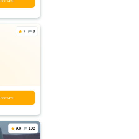
заться
7
0
заться
9.9
102