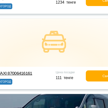
Свя
1234 тенге
ЖГОРОД
Цена посадки
AXI 87006416161
Свя
111 тенге
ЖГОРОД