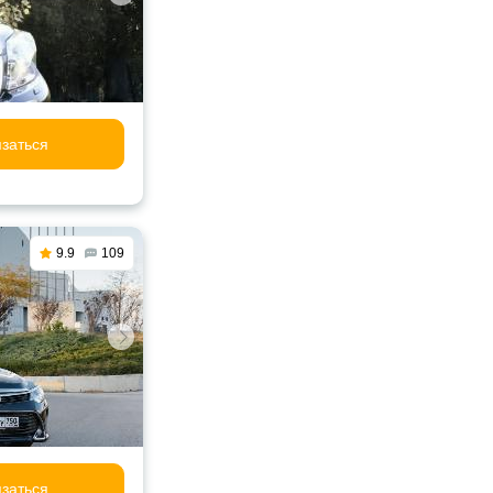
заться
9.9
109
заться