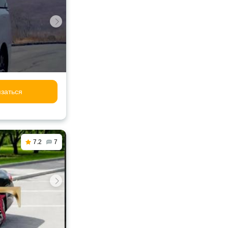
заться
7.2
7