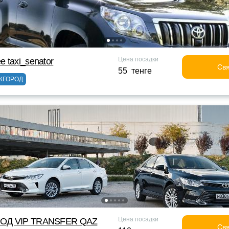
Цена посадки
 taxi_senator
Свя
55 тенге
ЖГОРОД
Цена посадки
ОД VIP TRANSFER QАZ
Свя