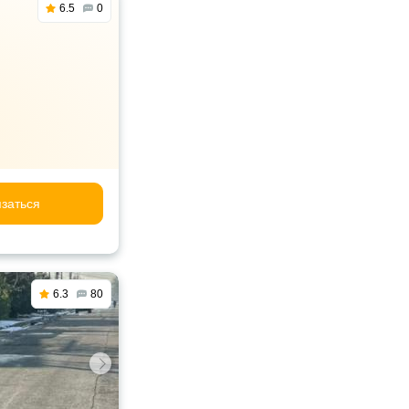
6.5
0
заться
6.3
80