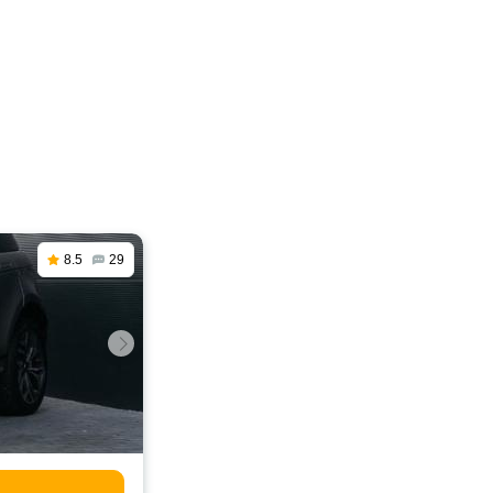
8.5
29