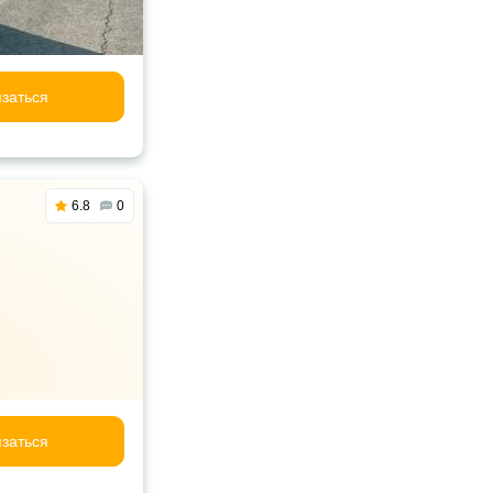
заться
6.8
0
заться