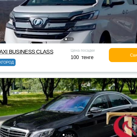
Цена посадки
XI BUSINESS CLASS
Свя
100 тенге
ЖГОРОД