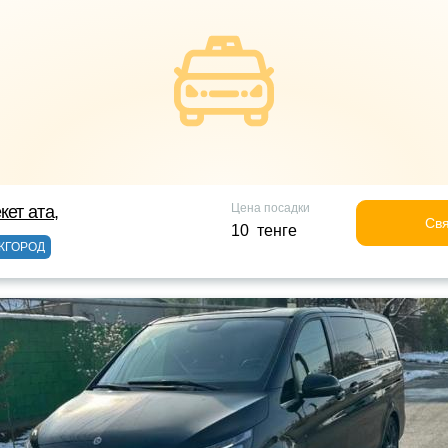
Цена посадки
кет ата,
Свя
10 тенге
ЖГОРОД