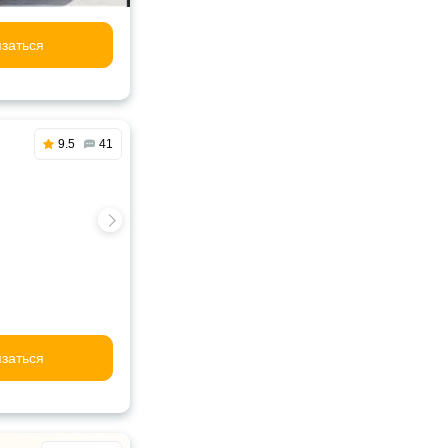
заться
9.5
41
заться