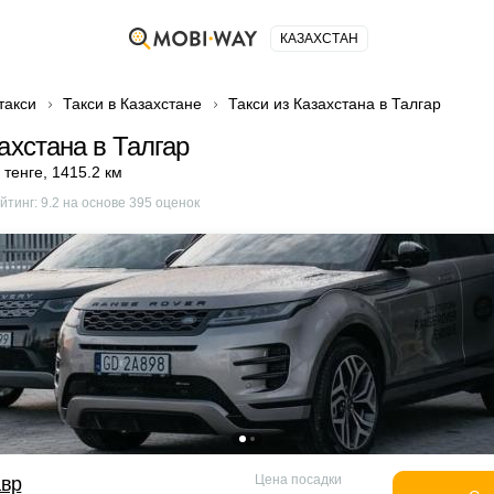
КАЗАХСТАН
такси
Такси в Казахстане
Такси из Казахстана в Талгар
ахстана в Талгар
 тенге
,
1415.2 км
йтинг:
9.2
на основе
395
оценок
Цена посадки
авр