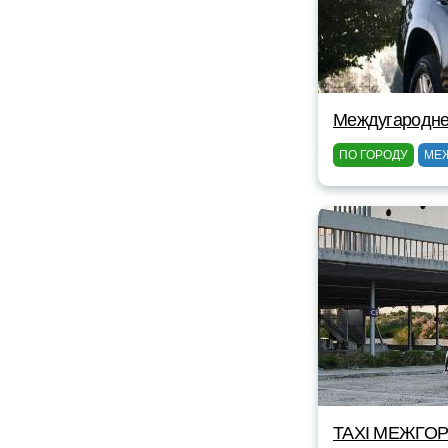
Междугароднее
ПО ГОРОДУ
МЕ
TAXI МЕЖГОР