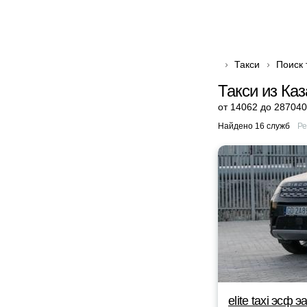
Такси
Поиск 
Такси из Каз
от 14062 до 287040
Найдено 16 служб
Ре
elite taxi эсф э