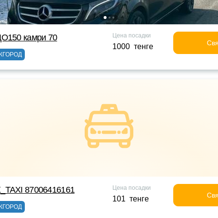
Цена посадки
ДО150 камри 70
Свя
1000 тенге
ЖГОРОД
Цена посадки
_TAXI 87006416161
Свя
101 тенге
ЖГОРОД