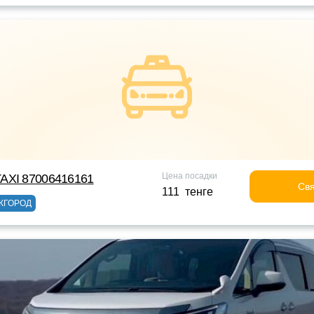
Цена посадки
AXI 87006416161
Свя
111 тенге
ЖГОРОД