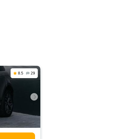
8.5
29