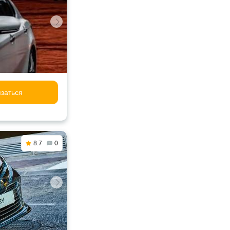
заться
8.7
0