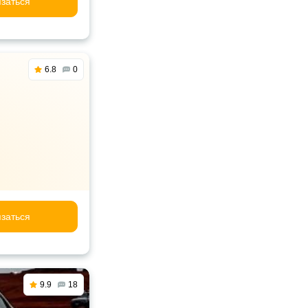
заться
6.8
0
заться
9.9
18