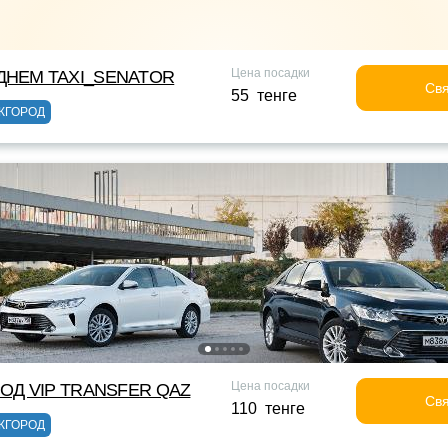
Цена посадки
НЕМ TAXI_SENATOR
Свя
55 тенге
ЖГОРОД
Цена посадки
ОД VIP TRANSFER QАZ
Свя
110 тенге
ЖГОРОД