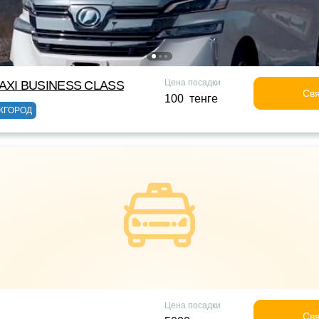
Цена посадки
XI BUSINESS CLASS
Свя
100 тенге
ЖГОРОД
Цена посадки
Свя