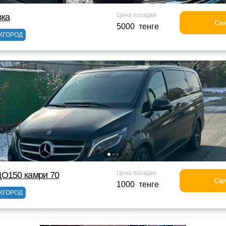
Цена посадки
вка
Свя
5000 тенге
ЖГОРОД
Цена посадки
ДО150 камри 70
Свя
1000 тенге
ЖГОРОД