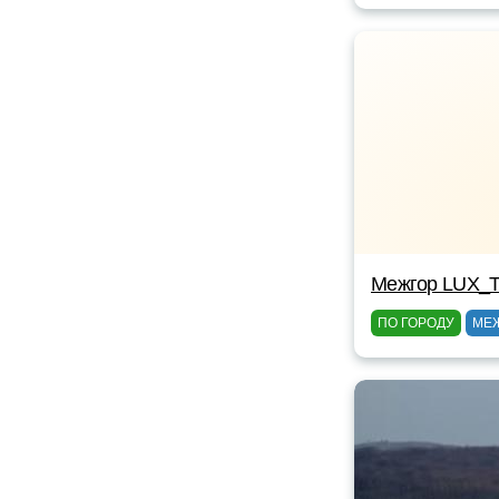
Межгор LUX_T
ПО ГОРОДУ
МЕ