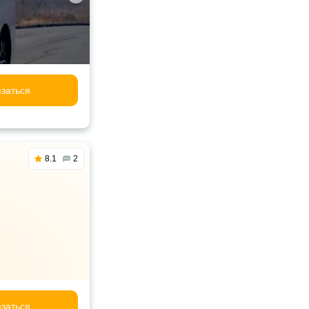
заться
8.1
2
заться