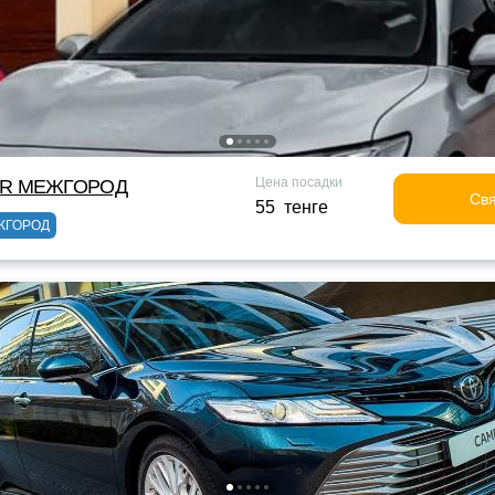
Цена посадки
OR МЕЖГОРОД
Свя
55 тенге
ЖГОРОД