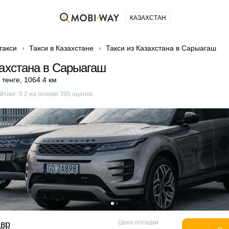
КАЗАХСТАН
такси
Такси в Казахстане
Такси из Казахстана в Сарыагаш
захстана в Сарыагаш
 тенге
,
1064.4 км
йтинг:
9.2
на основе
395
оценок
Цена посадки
авр