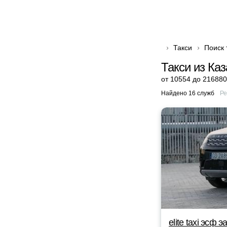
Такси
Поиск 
Такси из Ка
от 10554 до 216880
Найдено 16 служб
Ре
elite taxi эсф э