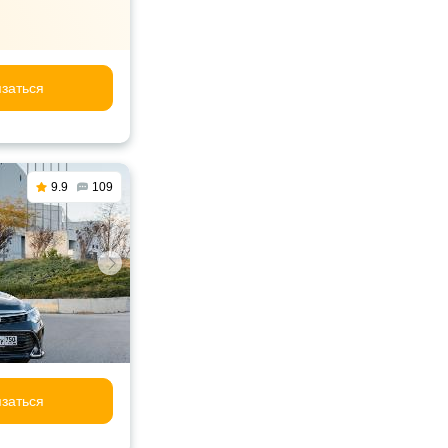
заться
9.9
109
заться