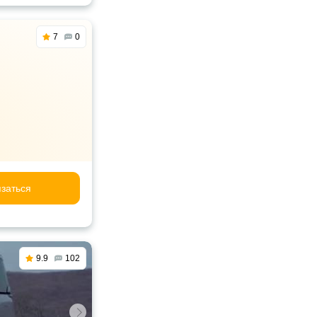
7
0
заться
9.9
102