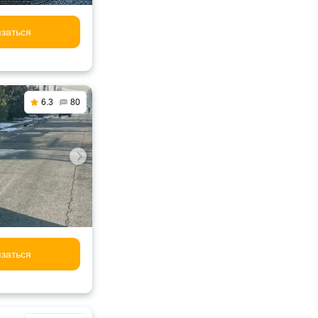
заться
6.3
80
заться