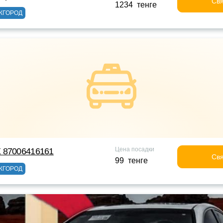
Свя
1234 тенге
ЖГОРОД
Цена посадки
 87006416161
Свя
99 тенге
ЖГОРОД