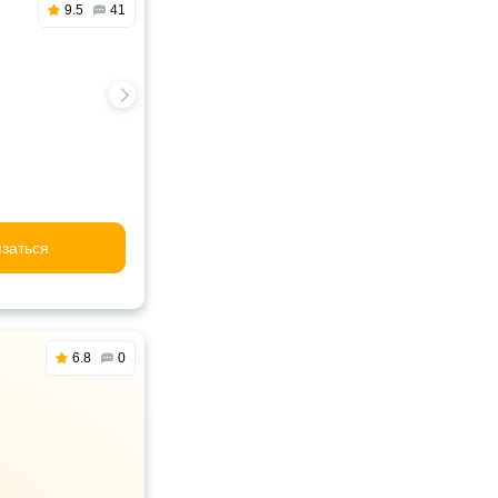
9.5
41
заться
6.8
0