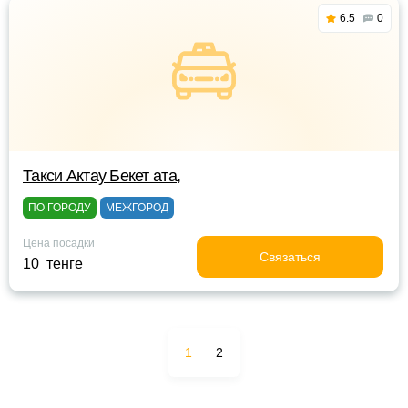
6.5
0
Такси Актау Бекет ата,
ПО ГОРОДУ
МЕЖГОРОД
Цена посадки
Связаться
10 тенге
1
2