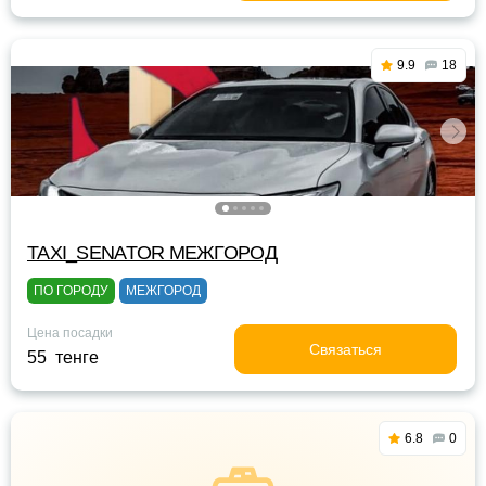
9.9
18
TAXI_SENATOR МЕЖГОРОД
ПО ГОРОДУ
МЕЖГОРОД
Цена посадки
Связаться
55 тенге
6.8
0