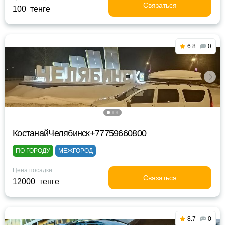
Связаться
100 тенге
6.8
0
КостанайЧелябинск+77759660800
ПО ГОРОДУ
МЕЖГОРОД
Цена посадки
Связаться
12000 тенге
8.7
0