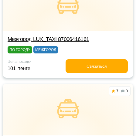
Межгород LUX_TAXI 87006416161
ПО ГОРОДУ
МЕЖГОРОД
Цена посадки
Связаться
101 тенге
7
0