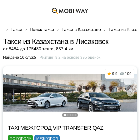
Такси
Поиск такси
Такси в Казахстане
Такси из Казах
Такси из Казахстана в Лисаковск
от 8484 до 175480 тенге
,
857.4 км
Найдено 16 служб
Рейтинг:
9.2
на основе
395
оценок
9.9
109
TAXI МЕЖГОРОД VIP TRANSFER QАZ
ПО ГОРОДУ
МЕЖГОРОД