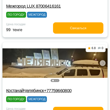
Межгород LUX 87006416161
ПО ГОРОДУ
МЕЖГОРОД
Цена посадки
Связаться
99 тенге
6.8
0
КостанайЧелябинск+77759660800
ПО ГОРОДУ
МЕЖГОРОД
Цена посадки