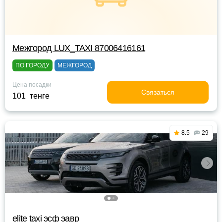
Межгород LUX_TAXI 87006416161
ПО ГОРОДУ
МЕЖГОРОД
Цена посадки
Связаться
101 тенге
8.5
29
elite taxi эсф эавр