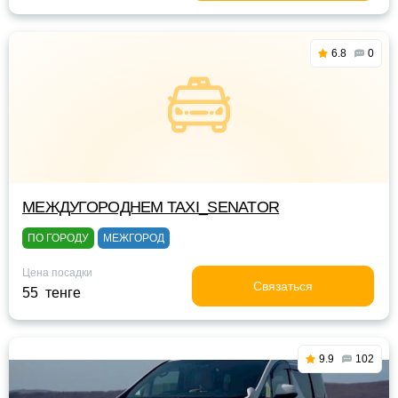
6.8
0
МЕЖДУГОРОДНЕМ TAXI_SENATOR
ПО ГОРОДУ
МЕЖГОРОД
Цена посадки
Связаться
55 тенге
9.9
102