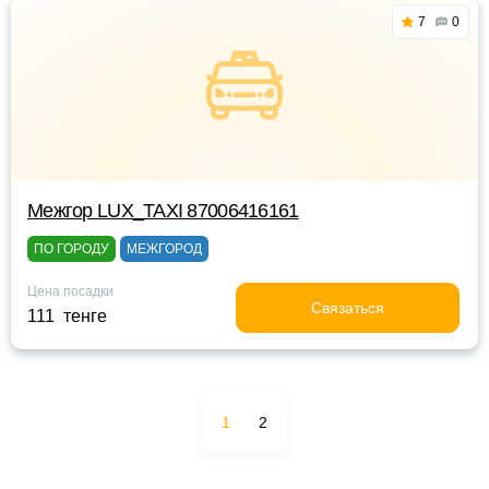
7
0
Межгор LUX_TAXI 87006416161
ПО ГОРОДУ
МЕЖГОРОД
Цена посадки
Связаться
111 тенге
1
2