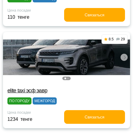
Цена посадки
Связаться
110 тенге
8.5
29
elite taxi эсф эавр
ПО ГОРОДУ
МЕЖГОРОД
Цена посадки
Связаться
1234 тенге