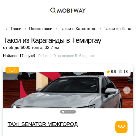
Такси
Поиск такси
Такси в Караганде
Такси из Караг
Такси из Караганды в Темиртау
от 55 до 6000 тенге
,
32.7 км
Найдено 17 служб
Рейтинг:
9
на основе
516
оценок
9.9
18
TAXI_SENATOR МЕЖГОРОД