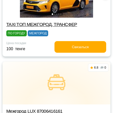
TAXI TOП МЕЖГОРОД, ТРАНСФЕР
ПО ГОРОДУ
МЕЖГОРОД
Цена посадки
Связаться
100 тенге
6.8
0
Межгород LUX 87006416161