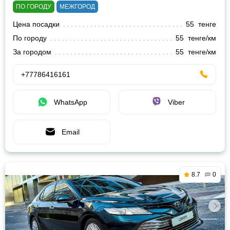
ПО ГОРОДУ
МЕЖГОРОД
Цена посадки
55 тенге
По городу
55 тенге/км
За городом
55 тенге/км
+77786416161
WhatsApp
Viber
Email
8.7
0