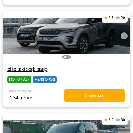
8.5
29
elite taxi эсф эавр
ПО ГОРОДУ
МЕЖГОРОД
Цена посадки
Связаться
1234 тенге
6.3
80