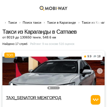
Такси
Поиск такси
Такси в Караганде
Такси из Караг
Такси из Караганды в Сатпаев
от 8019 до 130650 тенге
,
548.6 км
Найдено 17 служб
Рейтинг:
9
на основе
516
оценок
9.9
18
TAXI_SENATOR МЕЖГОРОД