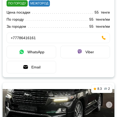
ПО ГОРОДУ
МЕЖГОРОД
Цена посадки
55 тенге
По городу
55 тенге/км
За городом
55 тенге/км
+77786416161
WhatsApp
Viber
Email
8.3
2