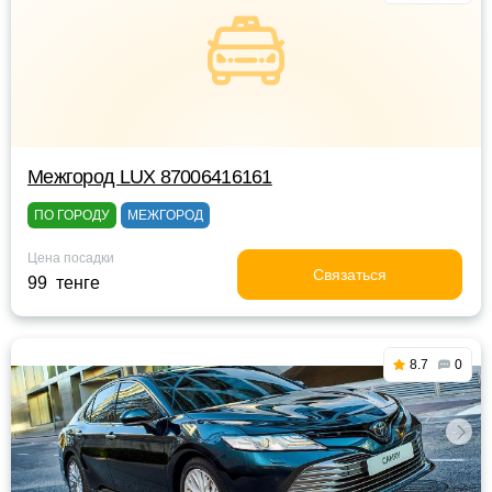
Межгород LUX 87006416161
ПО ГОРОДУ
МЕЖГОРОД
Цена посадки
Связаться
99 тенге
8.7
0