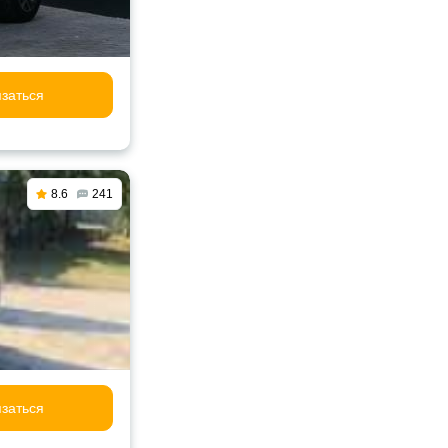
заться
8.6
241
заться