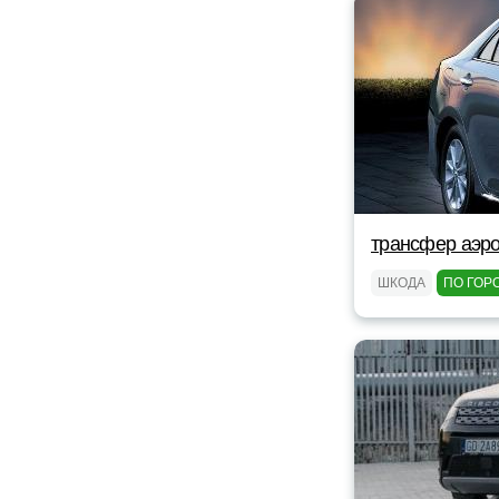
трансфер аэро
ШКОДА
ПО ГОР