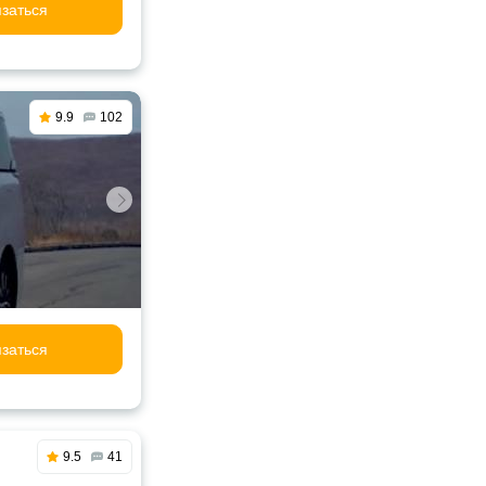
заться
9.9
102
заться
9.5
41