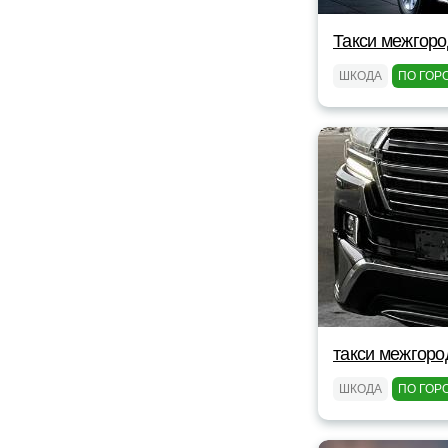
Такси межгоро
ШКОДА
ПО ГОР
такси межгоро
ШКОДА
ПО ГОР