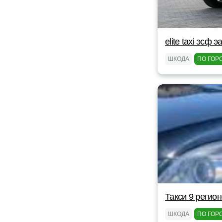
elite taxi эсф э
ШКОДА
ПО ГОР
Такси 9 регион
ШКОДА
ПО ГОР