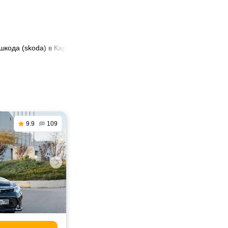
 шкода (skoda) в Караганде
9.9
109