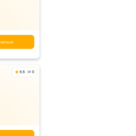
заться
6.6
0