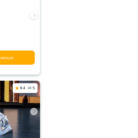
заться
9.4
5