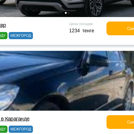
Цена посадки
авр
Свя
1234 тенге
ОДУ
МЕЖГОРОД
 в Караганде
Свя
ОДУ
МЕЖГОРОД