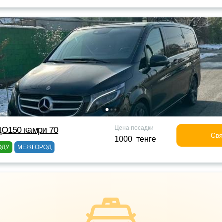
Цена посадки
ДО150 камри 70
Свя
1000 тенге
ОДУ
МЕЖГОРОД