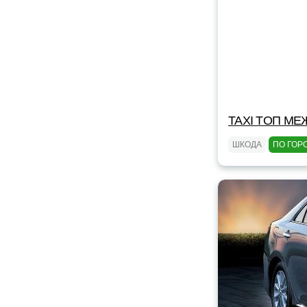
TAXI TOП МЕ
ШКОДА
ПО ГОР