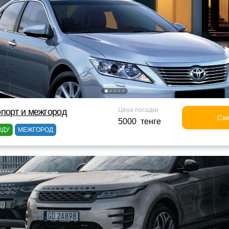
Цена посадки
порт и межгород
Свя
5000 тенге
ОДУ
МЕЖГОРОД