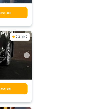
заться
9.3
2
заться