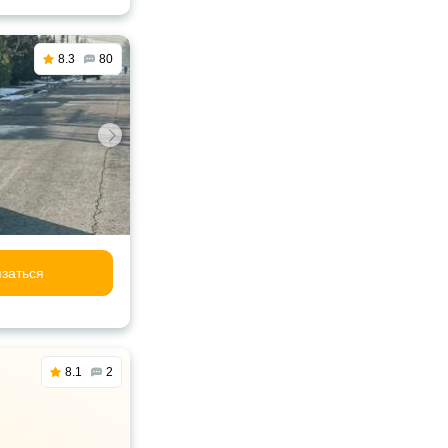
8.3
80
заться
8.1
2