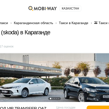
КАЗАХСТАН
такси
Карагандинская область
Такси в Караганде
🚕 Такси
 (skoda) в Караганде
17
оценок
Цена посадки
ОД VIP TRANSFER QАZ