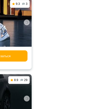
9.3
3
заться
8.9
29