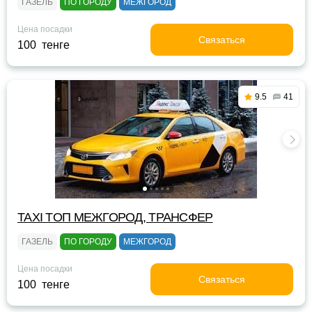
ГАЗЕЛЬ
ПО ГОРОДУ
МЕЖГОРОД
Цена посадки
Связаться
100 тенге
9.5
41
TAXI TOП МЕЖГОРОД, ТРАНСФЕР
ГАЗЕЛЬ
ПО ГОРОДУ
МЕЖГОРОД
Цена посадки
Связаться
100 тенге