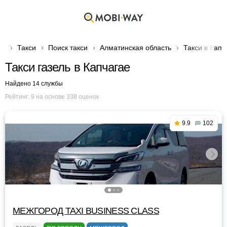
Такси
Поиск такси
Алматинская область
Такси в Капч
Такси газель в Капчагае
Найдено 14 службы
Рейтинг:
9
на основе
338
оценок
9.9
102
МЕЖГОРОД TAXI BUSINESS CLASS