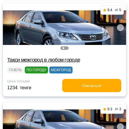
9.4
5
Такси межгород в любом городе
ГАЗЕЛЬ
ПО ГОРОДУ
МЕЖГОРОД
Цена посадки
Связаться
1234 тенге
9.3
3