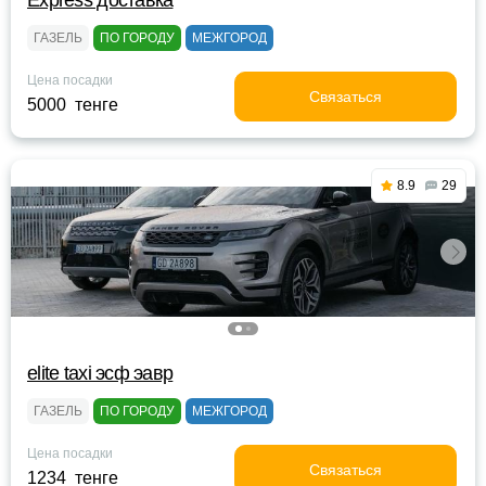
Express доставка
ГАЗЕЛЬ
ПО ГОРОДУ
МЕЖГОРОД
Цена посадки
Связаться
5000 тенге
8.9
29
elite taxi эсф эавр
ГАЗЕЛЬ
ПО ГОРОДУ
МЕЖГОРОД
Цена посадки
Связаться
1234 тенге