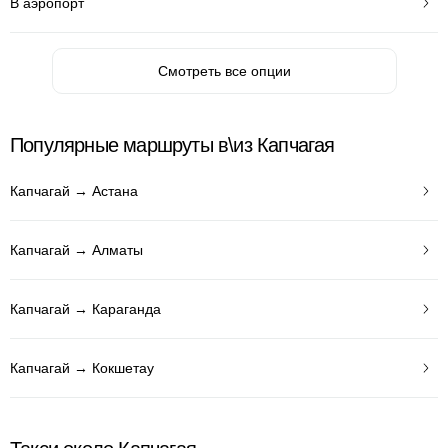
В аэропорт
Смотреть все опции
Популярные маршруты в\из Капчагая
Капчагай → Астана
Капчагай → Алматы
Капчагай → Караганда
Капчагай → Кокшетау