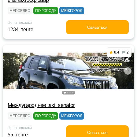
elite taxi эсф эавр
МЕРСЕДЕС
ПО ГОРОДУ
МЕЖГОРОД
Цена посадки
Связаться
1234 тенге
8.4
2
Междугароднее taxi_senator
МЕРСЕДЕС
ПО ГОРОДУ
МЕЖГОРОД
Цена посадки
Связаться
55 тенге