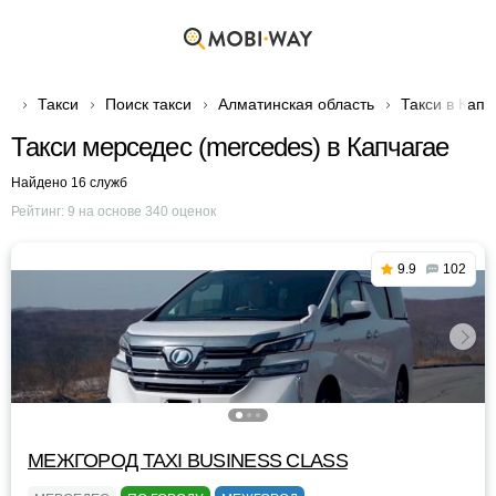
Такси
Поиск такси
Алматинская область
Такси в Капч
Такси мерседес (mercedes) в Капчагае
Найдено 16 служб
Рейтинг:
9
на основе
340
оценок
9.9
102
МЕЖГОРОД TAXI BUSINESS CLASS