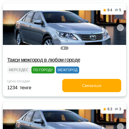
9.4
5
Такси межгород в любом городе
МЕРСЕДЕС
ПО ГОРОДУ
МЕЖГОРОД
Цена посадки
Связаться
1234 тенге
9.3
3