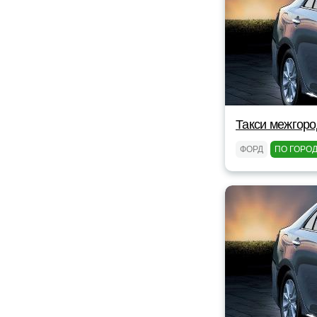
Такси межгоро
ФОРД
ПО ГОРО