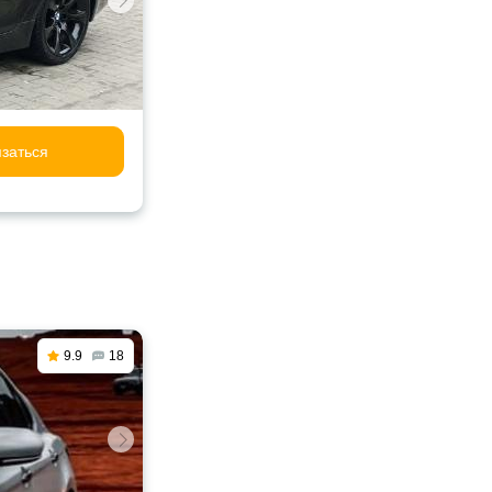
заться
9.9
18