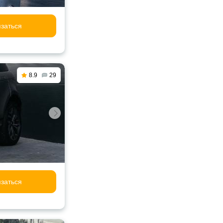
заться
8.9
29
заться