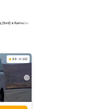
 (ford) в Капчагае
9.9
102