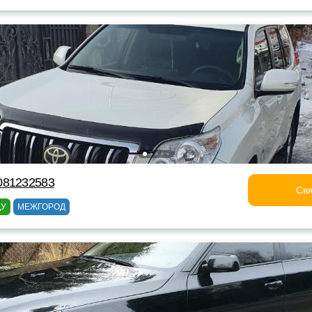
081232583
Свя
ДУ
МЕЖГОРОД