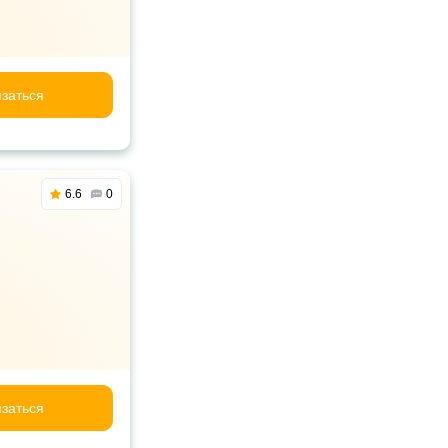
заться
6.6
0
заться