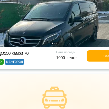
Цена посадки
ДО150 камри 70
Свя
1000 тенге
ДУ
МЕЖГОРОД