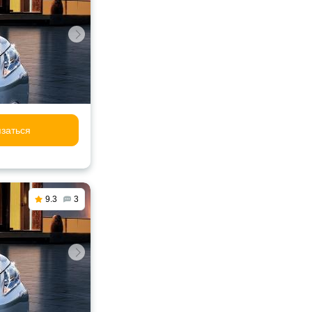
заться
9.3
3