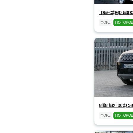
трансфер аэро
ФОРД
ПО ГОРО
elite taxi эсф э
ФОРД
ПО ГОРО