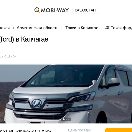
КАЗАХСТАН
такси
Алматинская область
Такси в Капчагае
🚕 Такси форд
ford) в Капчагае
62
оценок
Цена посадки
XI BUSINESS CLASS