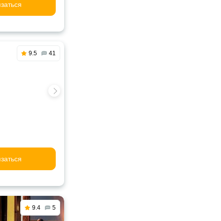
заться
9.5
41
заться
9.4
5