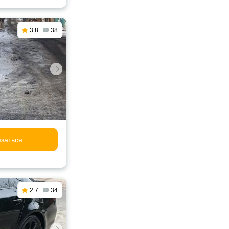
3.8
38
заться
2.7
34