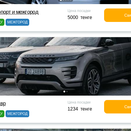
Цена посадки
порт и межгород
Свя
5000 тенге
ДУ
МЕЖГОРОД
Цена посадки
авр
Свя
1234 тенге
ДУ
МЕЖГОРОД