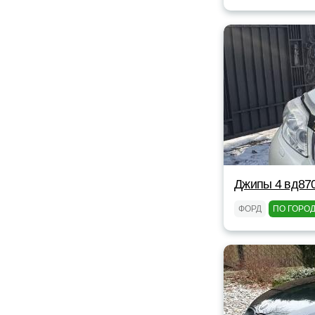
Джипы 4 вд87
ФОРД
ПО ГОРО