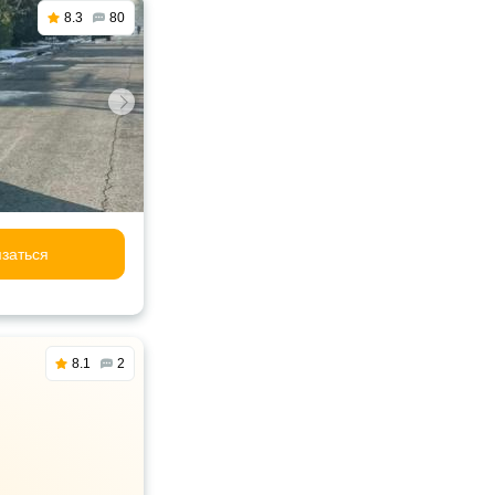
8.3
80
заться
8.1
2