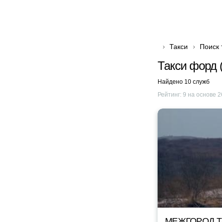
Такси
Поиск 
Такси форд (
Найдено 10 служб
Рейтинг:
9
на основе
2
МЕЖГОРОД TA