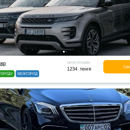
Цена посадки
авр
Свя
1234 тенге
ГОРОДУ
МЕЖГОРОД