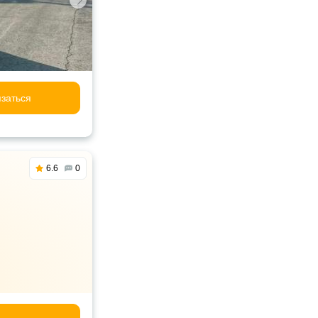
заться
6.6
0