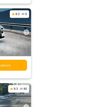
8.3
0
заться
8.3
80