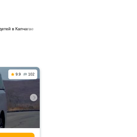
детей в Капчагае
9.9
102