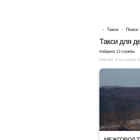
Такси
Поиск 
Такси для д
Найдено 13 службы
Рейтинг:
9
на основе
3
МЕЖГОРОД TA