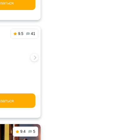
заться
9.5
41
заться
9.4
5