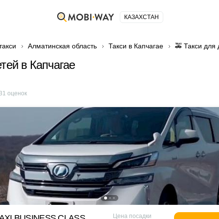
КАЗАХСТАН
такси
Алматинская область
Такси в Капчагае
🚕 Такси для 
етей в Капчагае
31
оценок
Цена посадки
XI BUSINESS CLASS