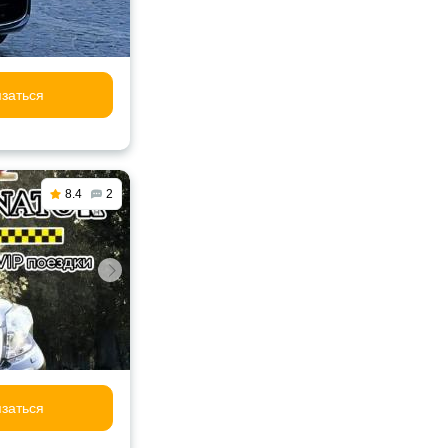
заться
8.4
2
заться