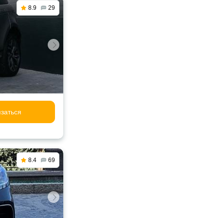
8.9
29
заться
8.4
69