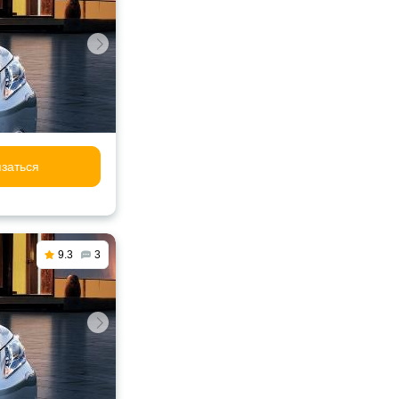
заться
9.3
3