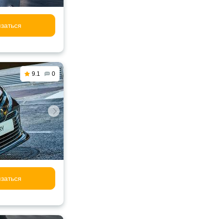
заться
9.1
0
заться