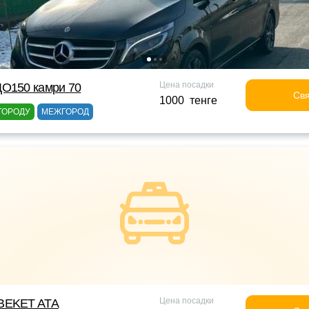
Цена посадки
ДО150 камри 70
Свя
1000 тенге
ГОРОДУ
МЕЖГОРОД
Цена посадки
BEKET ATA