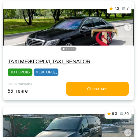
7.2
7
TAXI МЕЖГОРОД TAXI_SENATOR
ПО ГОРОДУ
МЕЖГОРОД
Цена посадки
Связаться
55 тенге
6.3
80