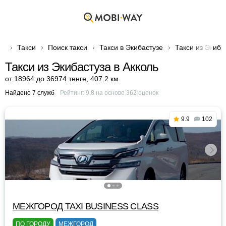
Такси
Поиск такси
Такси в Экибастузе
Такси из Экиба
Такси из Экибастуза в Акколь
от 18964 до 36974 тенге
,
407.2 км
Найдено 7 служб
Рейтинг:
9.8
на основе
362
оценок
9.9
102
МЕЖГОРОД TAXI BUSINESS CLASS
ПО ГОРОДУ
МЕЖГОРОД