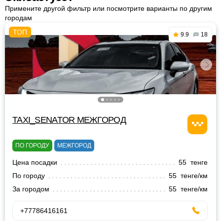
Примените другой фильтр или посмотрите варианты по другим
городам
9.9
18
TAXI_SENATOR МЕЖГОРОД
ПО ГОРОДУ
МЕЖГОРОД
Цена посадки
55 тенге
По городу
55 тенге/км
За городом
55 тенге/км
+77786416161