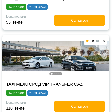
ПО ГОРОДУ
МЕЖГОРОД
Цена посадки
Связаться
55 тенге
9.9
109
TAXI МЕЖГОРОД VIP TRANSFER QАZ
ПО ГОРОДУ
МЕЖГОРОД
Цена посадки
Связаться
110 тенге