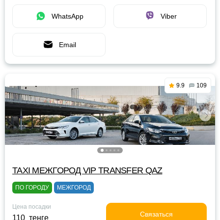
WhatsApp
Viber
Email
9.9
109
TAXI МЕЖГОРОД VIP TRANSFER QАZ
ПО ГОРОДУ
МЕЖГОРОД
Цена посадки
Связаться
110 тенге