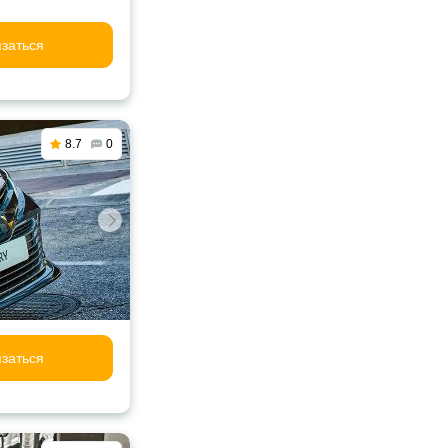
заться
8.7
0
заться