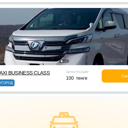
Цена посадки
XI BUSINESS CLASS
Свя
100 тенге
ЖГОРОД