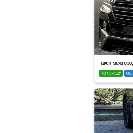
такси межгоро
ПО ГОРОДУ
МЕ