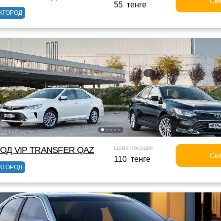
Свя
55 тенге
ЖГОРОД
Цена посадки
ОД VIP TRANSFER QАZ
Свя
110 тенге
ЖГОРОД