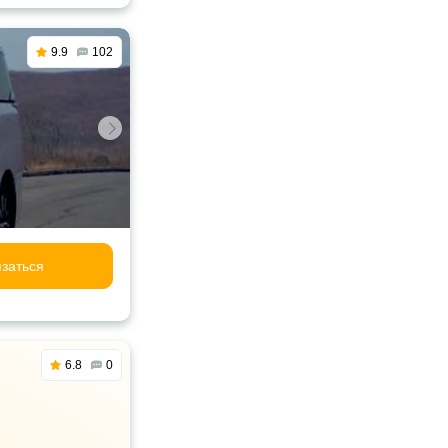
9.9
102
заться
6.8
0