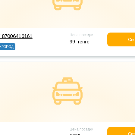
Цена посадки
 87006416161
Свя
99 тенге
ЖГОРОД
Цена посадки
Свя