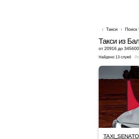
Такси
Поиск 
Такси из Ба
от 20916 до 345600
Найдено 13 служб
Ре
TAXI_SENAT