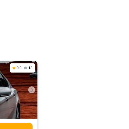
9.9
18