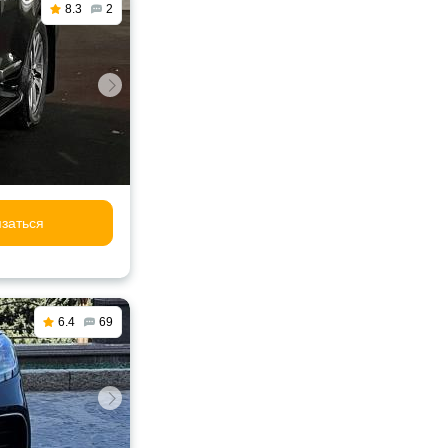
8.3
2
заться
6.4
69