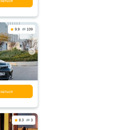
заться
9.9
109
заться
8.3
3