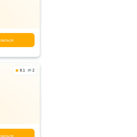
заться
8.1
2
заться