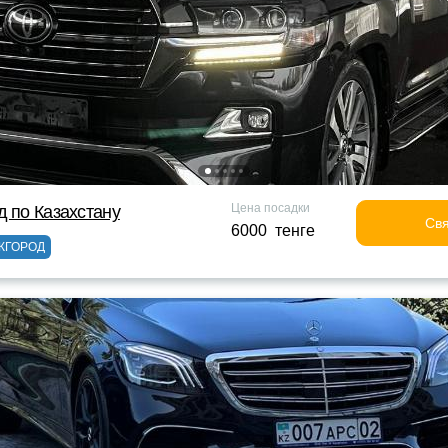
Цена посадки
д по Казахстану
Свя
6000 тенге
ЖГОРОД