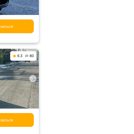
заться
6.3
80
заться