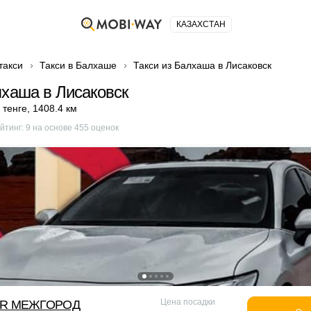
КАЗАХСТАН
такси
Такси в Балхаше
Такси из Балхаша в Лисаковск
лхаша в Лисаковск
 тенге
,
1408.4 км
йтинг:
9
на основе
455
оценок
Цена посадки
OR МЕЖГОРОД