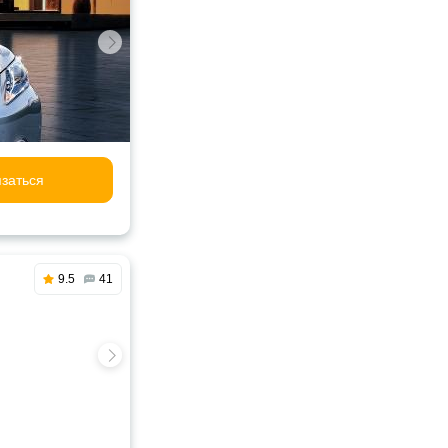
заться
9.5
41