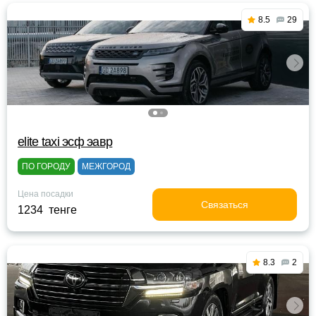
8.5
29
elite taxi эсф эавр
ПО ГОРОДУ
МЕЖГОРОД
Цена посадки
Связаться
1234 тенге
8.3
2