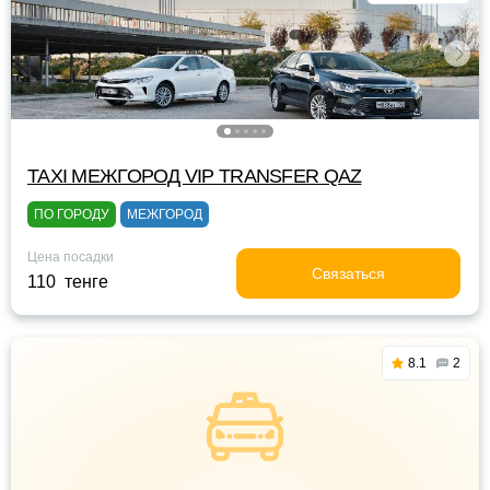
TAXI МЕЖГОРОД VIP TRANSFER QАZ
ПО ГОРОДУ
МЕЖГОРОД
Цена посадки
Связаться
110 тенге
8.1
2