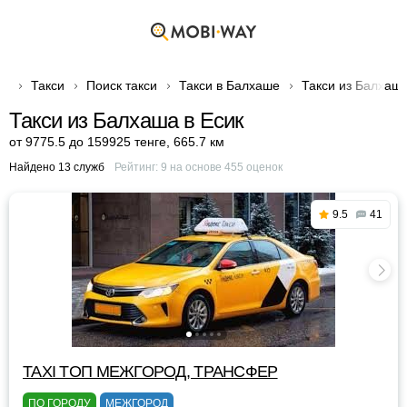
Такси
Поиск такси
Такси в Балхаше
Такси из Балхаша
Такси из Балхаша в Есик
от 9775.5 до 159925 тенге
,
665.7 км
Найдено 13 служб
Рейтинг:
9
на основе
455
оценок
9.5
41
TAXI TOП МЕЖГОРОД, ТРАНСФЕР
ПО ГОРОДУ
МЕЖГОРОД