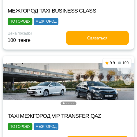
МЕЖГОРОД TAXI BUSINESS CLASS
ПО ГОРОДУ
МЕЖГОРОД
Цена посадки
Связаться
100 тенге
9.9
109
TAXI МЕЖГОРОД VIP TRANSFER QАZ
ПО ГОРОДУ
МЕЖГОРОД