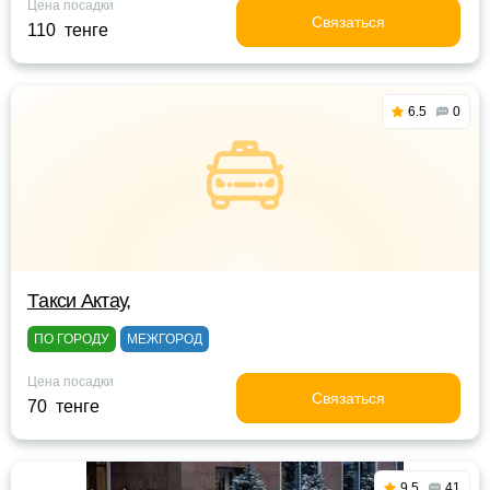
Цена посадки
Связаться
110 тенге
6.5
0
Tакси Актау,
ПО ГОРОДУ
МЕЖГОРОД
Цена посадки
Связаться
70 тенге
9.5
41