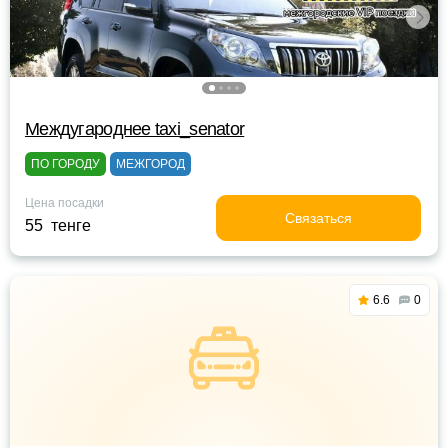
Междугароднее taxi_senator
ПО ГОРОДУ
МЕЖГОРОД
Цена посадки
Связаться
55 тенге
6.6
0