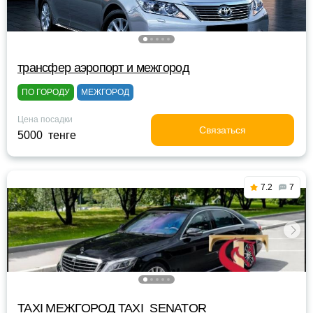
трансфер аэропорт и межгород
ПО ГОРОДУ
МЕЖГОРОД
Цена посадки
Связаться
5000 тенге
7.2
7
TAXI МЕЖГОРОД TAXI_SENATOR