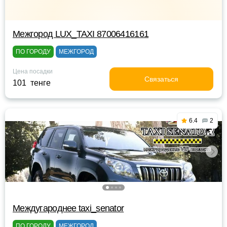
Межгород LUX_TAXI 87006416161
ПО ГОРОДУ
МЕЖГОРОД
Цена посадки
Связаться
101 тенге
6.4
2
Междугароднее taxi_senator
ПО ГОРОДУ
МЕЖГОРОД