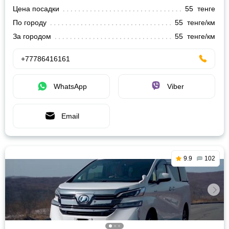
Цена посадки
55 тенге
По городу
55 тенге/км
За городом
55 тенге/км
+77786416161
WhatsApp
Viber
Email
9.9
102