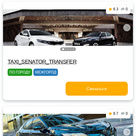
6.3
0
TAXI_SENATOR_TRANSFER
ПО ГОРОДУ
МЕЖГОРОД
Связаться
8.7
0