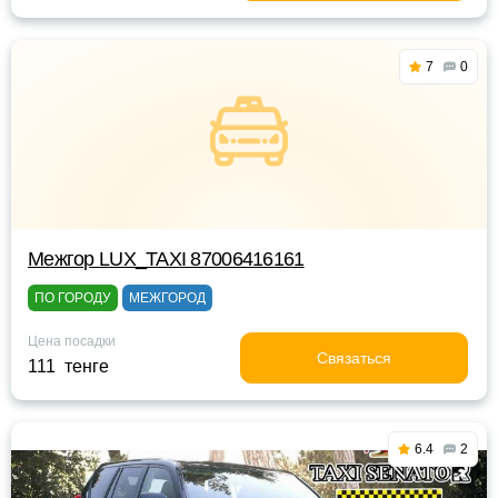
7
0
Межгор LUX_TAXI 87006416161
ПО ГОРОДУ
МЕЖГОРОД
Цена посадки
Связаться
111 тенге
6.4
2