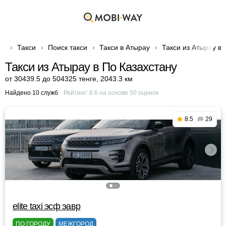
Такси
Поиск такси
Такси в Атырау
Такси из Атырау в 
Такси из Атырау в По Казахстану
от 30439.5 до 504325 тенге
,
2043.3 км
Найдено 10 служб
Рейтинг:
8.6
на основе
50
оценок
8.5
29
elite taxi эсф эавр
ПО ГОРОДУ
МЕЖГОРОД