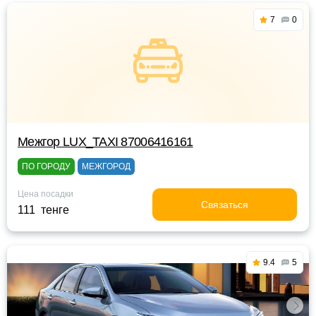
7
0
Межгор LUX_TAXI 87006416161
ПО ГОРОДУ
МЕЖГОРОД
Цена посадки
Связаться
111 тенге
9.4
5