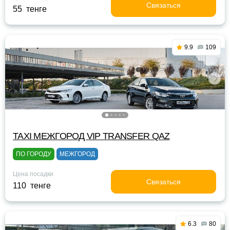
Связаться
55 тенге
9.9
109
TAXI МЕЖГОРОД VIP TRANSFER QАZ
ПО ГОРОДУ
МЕЖГОРОД
Цена посадки
Связаться
110 тенге
6.3
80