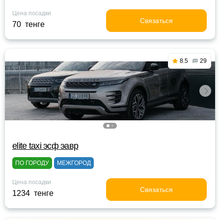
Цена посадки
Связаться
70 тенге
8.5
29
elite taxi эсф эавр
ПО ГОРОДУ
МЕЖГОРОД
Цена посадки
Связаться
1234 тенге