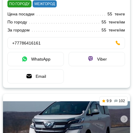
ПО ГОРОДУ
МЕЖГОРОД
Цена посадки
55 тенге
По городу
55 тенге/км
За городом
55 тенге/км
+77786416161
WhatsApp
Viber
Email
9.9
102