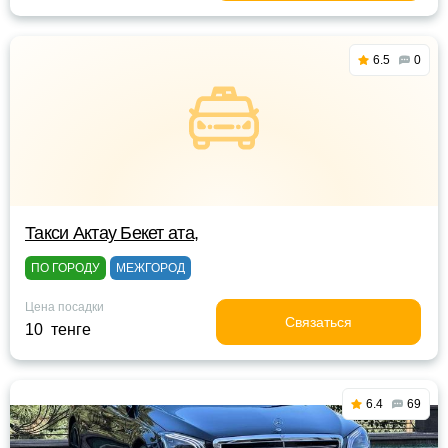
6.5
0
Такси Актау Бекет ата,
ПО ГОРОДУ
МЕЖГОРОД
Цена посадки
Связаться
10 тенге
6.4
69