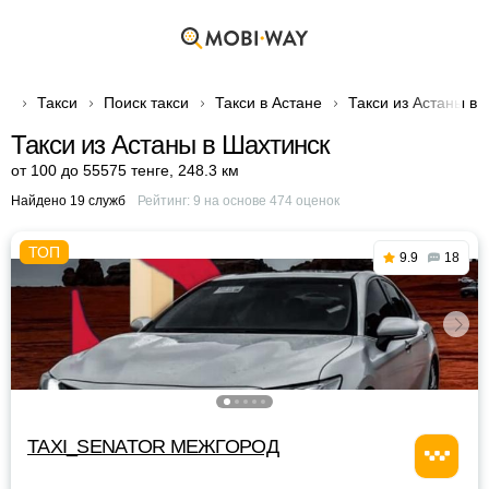
Такси
Поиск такси
Такси в Астане
Такси из Астаны в 
Такси из Астаны в Шахтинск
от 100 до 55575 тенге
,
248.3 км
Найдено 19 служб
Рейтинг:
9
на основе
474
оценок
9.9
18
TAXI_SENATOR МЕЖГОРОД