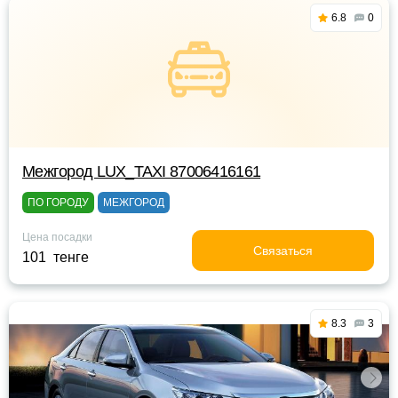
6.8
0
Межгород LUX_TAXI 87006416161
ПО ГОРОДУ
МЕЖГОРОД
Цена посадки
Связаться
101 тенге
8.3
3