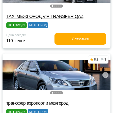
TAXI МЕЖГОРОД VIP TRANSFER QАZ
ПО ГОРОДУ
МЕЖГОРОД
Цена посадки
Связаться
110 тенге
8.3
3
трансфер аэропорт и межгород
ПО ГОРОДУ
МЕЖГОРОД