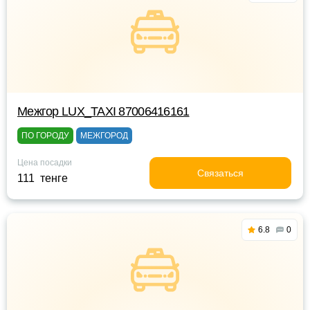
Межгор LUX_TAXI 87006416161
ПО ГОРОДУ
МЕЖГОРОД
Цена посадки
Связаться
111 тенге
6.8
0