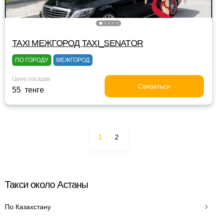
TAXI МЕЖГОРОД TAXI_SENATOR
ПО ГОРОДУ
МЕЖГОРОД
Цена посадки
Связаться
55 тенге
1
2
Такси около Астаны
По Казахстану