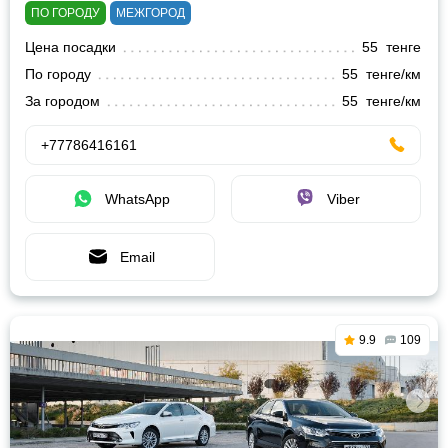
ПО ГОРОДУ
МЕЖГОРОД
Цена посадки
55 тенге
По городу
55 тенге/км
За городом
55 тенге/км
+77786416161
WhatsApp
Viber
Email
9.9
109