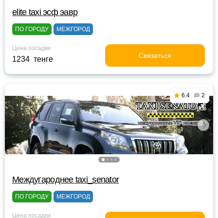
elite taxi эсф эавр
ПО ГОРОДУ
МЕЖГОРОД
Цена посадки
Связаться
1234 тенге
6.4
2
Междугароднее taxi_senator
ПО ГОРОДУ
МЕЖГОРОД
Цена посадки