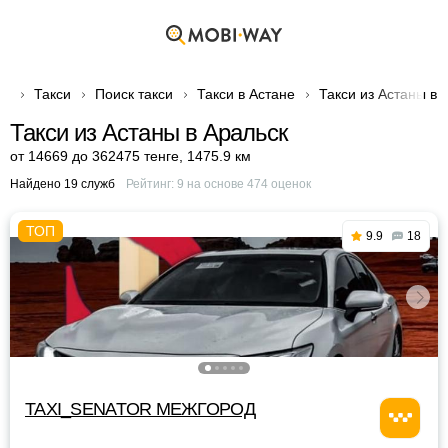
Такси
Поиск такси
Такси в Астане
Такси из Астаны в 
Такси из Астаны в Аральск
от 14669 до 362475 тенге
,
1475.9 км
Найдено 19 служб
Рейтинг:
9
на основе
474
оценок
9.9
18
TAXI_SENATOR МЕЖГОРОД