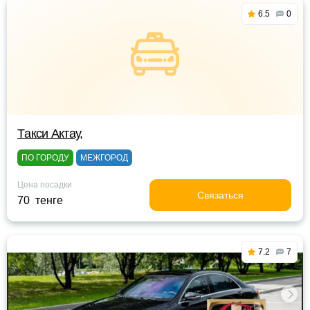
6.5
0
Tакси Актау,
ПО ГОРОДУ
МЕЖГОРОД
Цена посадки
Связаться
70 тенге
7.2
7